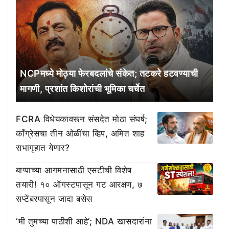
NCPमध्ये मोठ्या फेरबदलांचे संकेत; तटकरे हटवण्याची
मागणी, प्रशांत किशोरांची भूमिका चर्चेत
FCRA विधेयकावरून संसदेत मोठा संघर्ष;
काँग्रेसचा तीन ओळींचा व्हिप, अमित शाह
सभागृहात येणार?
बाप्पाच्या आगमनासाठी एसटीची विशेष
तयारी! १० ऑगस्टपासून गट आरक्षण, ७
सप्टेंबरपासून जादा बसेस
‘मी तुमच्या पाठीशी आहे’; NDA खासदारांना