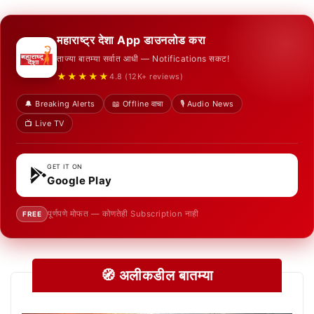
महाराष्ट्र देशा App डाउनलोड करा
ताज्या बातम्या सर्वात आधी — Notifications सकट!
★★★★★
4.8 (12K+ reviews)
🔔 Breaking Alerts
📖 Offline वाचा
🎙️ Audio News
📺 Live TV
GET IT ON
Google Play
पूर्णपणे मोफत — कोणतेही Subscription नाही
FREE
🧭 अलीकडील बातम्या