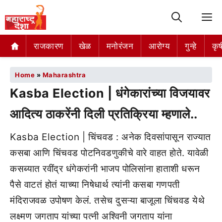
M
राजकारण
खेळ
मनोरंजन
आरोग्य
गुन्हे
कृष
Home
»
Maharashtra
Kasba Election | धंगेकारांच्या विजयावर
आदित्य ठाकरेंनी दिली प्रतिक्रिया म्हणाले..
Kasba Election | चिंचवड : अनेक दिवसांपासून राज्यात
कसबा आणि चिंचवड पोटनिवडणुकीचे वारे वाहत होते. यावेळी
कसब्यात रवींद्र धंगेकरांनी भाजप पोलिसांना हाताशी धरून
पैसे वाटतं होतं याच्या निषेधार्थ त्यांनी कसबा गणपती
मंदिराजवळ उपोषण केलं. तसेच दुसऱ्या बाजूला चिंचवड येथे
लक्ष्मण जगताप यांच्या पत्नी अश्विनी जगताप यांना