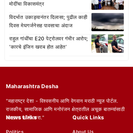
मोदींचा विकासमंत्र
विदर्भात उकाड्यानंतर दिलासा; पुढील काही
दिवस मेघगर्जनेसह पावसाचा अंदाज
राहुल गांधींचा E20 पेट्रोलवर गंभीर आरोप;
‘कारचे इंजिन खराब होत आहेत’
Maharashtra Desha
"महाराष्ट्र देशा - विश्वसनीय आणि वेगवान मराठी न्यूज पोर्टल.
राजकीय, सामाजिक आणि मनोरंजन क्षेत्रातील अचूक बातम्यांसाठी
News Links
Quick Links
आम्हाला फॉलो करा."
Politics
About Us