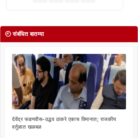
🕘 संबंधित बातम्या
देवेंद्र फडणवीस-उद्धव ठाकरे एकाच विमानात; राजकीय
वर्तुळात खळबळ