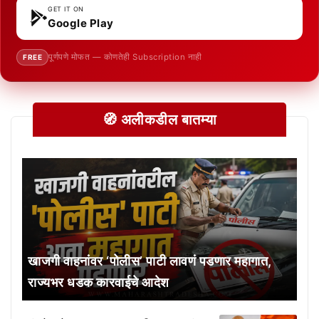
GET IT ON
Google Play
पूर्णपणे मोफत — कोणतेही Subscription नाही
FREE
🧭 अलीकडील बातम्या
खाजगी वाहनांवर ‘पोलीस’ पाटी लावणं पडणार महागात,
राज्यभर धडक कारवाईचे आदेश