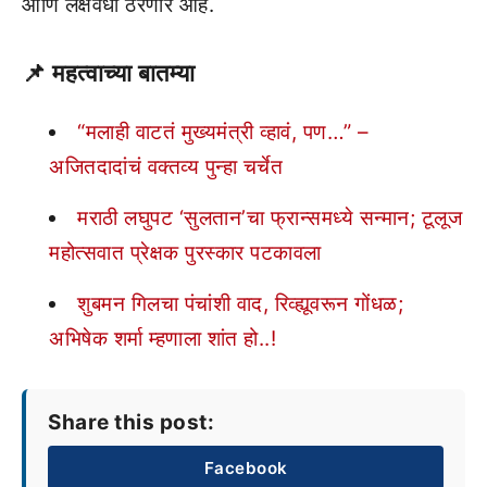
आणि लक्षवेधी ठरणार आहे.
📌 महत्वाच्या बातम्या
“मलाही वाटतं मुख्यमंत्री व्हावं, पण…” –
अजितदादांचं वक्तव्य पुन्हा चर्चेत
मराठी लघुपट ‘सुलतान’चा फ्रान्समध्ये सन्मान; टूलूज
महोत्सवात प्रेक्षक पुरस्कार पटकावला
शुबमन गिलचा पंचांशी वाद, रिव्ह्यूवरून गोंधळ;
अभिषेक शर्मा म्हणाला शांत हो..!
Share this post:
Facebook