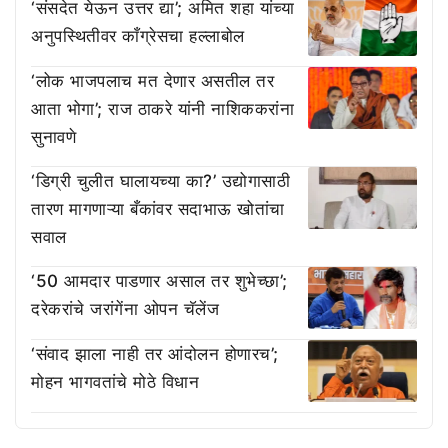
‘संसदेत येऊन उत्तर द्या’; अमित शहा यांच्या
अनुपस्थितीवर काँग्रेसचा हल्लाबोल
‘लोक भाजपलाच मत देणार असतील तर
आता भोगा’; राज ठाकरे यांनी नाशिककरांना
सुनावणे
‘डिग्री चुलीत घालायच्या का?’ उद्योगासाठी
तारण मागणाऱ्या बँकांवर सदाभाऊ खोतांचा
सवाल
‘50 आमदार पाडणार असाल तर शुभेच्छा’;
दरेकरांचे जरांगेंना ओपन चॅलेंज
‘संवाद झाला नाही तर आंदोलन होणारच’;
मोहन भागवतांचे मोठे विधान