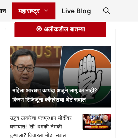
ञान
महाराष्ट्र
Live Blog
🧭 अलीकडील बातम्या
महिला आरक्षण कायदा अजून लागू का नाही?
किरण रिजिजूंना काँग्रेसचा थेट सवाल
उद्धव ठाकरेंचा पंतप्रधान मोदींवर
घणाघात! ‘ती’ धमकी नेमकी
कुणाला? विचारला मोठा सवाल