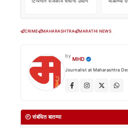
टिप्पणीने राजकीय चर्चांना उधाण
माळीच्या द
चाहत्यांच
सवाल!
CRIME
MAHARASHTRA
MARATHI NEWS
by
MHD
Journalist at Maharashtra Desha
🕘 संबंधित बातम्या