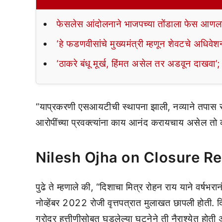
फेसलेस आंदोलनाने भाजपच्या तोंडाला फेस आणला
‘हे फडणवीसांचे मुख्यमंत्री म्हणून शेवटचे अधिवेश
‘ठाकरे बंधू मूर्ख, हिंमत असेल तर अडवून दाखवा’; 
“याप्रकरणी एसआयटीची स्थापना झाली, नव्याने तपास सुर
आरोपींच्या प्रवक्त्यांना काय आनंद करायचाय असेल तो क
Nilesh Ojha on Closure R
पुढे ते म्हणाले की, “दिशाचा मित्र रोहन राय याने वर्षभ
नोव्हेंबर 2022 रोजी वृत्तपत्रात मुलाखत छापली होती. दि
गरोदर हत्तीणीसोबत घडलेल्या घटनेने ती नैराश्येत होती 