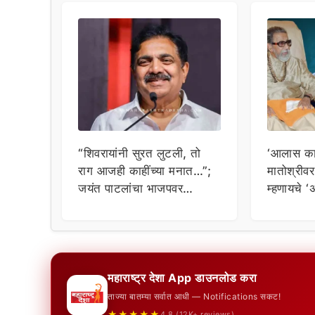
“शिवरायांनी सुरत लुटली, तो
‘आलास का 
राग आजही काहींच्या मनात…”;
मातोश्रीव
जयंत पाटलांचा भाजपवर
म्हणायचे ‘
घणाघात!
मोठा गौप्य
महाराष्ट्र देशा App डाउनलोड करा
ताज्या बातम्या सर्वात आधी — Notifications सकट!
★★★★★
4.8 (12K+ reviews)