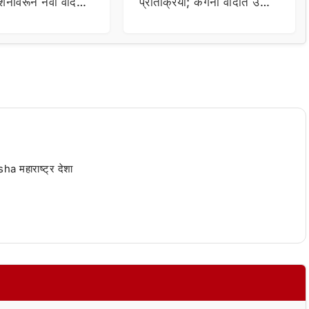
र्शनावरून नवा वाद;
प्रतिक्रिया; कंगना वादात उडी
ा थेट प्रशासनालाच
घेत म्हणाला…
 महाराष्ट्र देशा