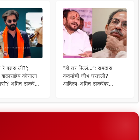
रे ब्रुस ली?’;
“ही तर पिल्लं…”; रामदास
र बाळासाहेब कोणाला
कदमांची जीभ घसरली?
असं’? अमित ठाकरेंचा
आदित्य-अमित ठाकरेंवर
स्फोट!
आतापर्यंतची सर्वात जहरी टीका!