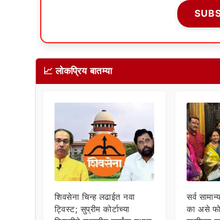
SUB
📈 लोकप्रिय बातम्या
शिवसेना चिन्ह लढाईत नवा
सर्व सामान्
ट्विस्ट; सुप्रीम कोर्टाच्या
का असे फो