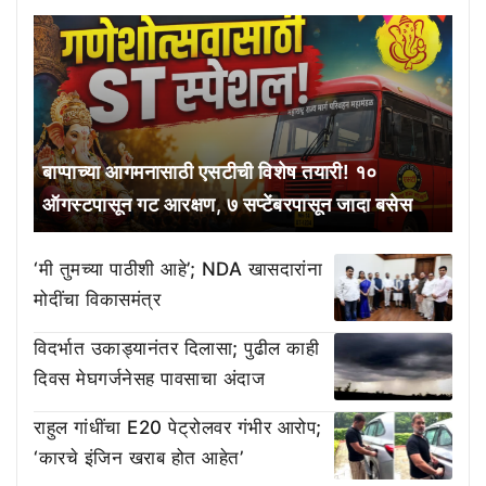
बाप्पाच्या आगमनासाठी एसटीची विशेष तयारी! १०
ऑगस्टपासून गट आरक्षण, ७ सप्टेंबरपासून जादा बसेस
‘मी तुमच्या पाठीशी आहे’; NDA खासदारांना
मोदींचा विकासमंत्र
विदर्भात उकाड्यानंतर दिलासा; पुढील काही
दिवस मेघगर्जनेसह पावसाचा अंदाज
राहुल गांधींचा E20 पेट्रोलवर गंभीर आरोप;
‘कारचे इंजिन खराब होत आहेत’