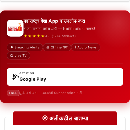
महाराष्ट्र देशा App डाउनलोड करा
ताज्या बातम्या सर्वात आधी — Notifications सकट!
★★★★★
4.8 (12K+ reviews)
🔔 Breaking Alerts
📖 Offline वाचा
🎙️ Audio News
📺 Live TV
GET IT ON
Google Play
पूर्णपणे मोफत — कोणतेही Subscription नाही
FREE
🧭 अलीकडील बातम्या