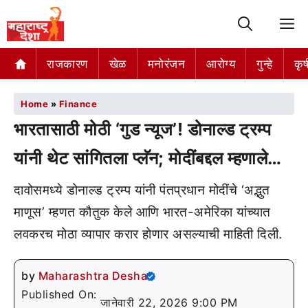
M
राजकारण
खेळ
मनोरंजन
आरोग्य
गुन्हे
कृष
Home
»
Finance
भारतासाठी मोठी ‘गुड न्यूज’! डोनाल्ड ट्रम्प
यांनी थेट सांगितला प्लॅन; मोदींबद्दल म्हणाले…
दावोसमध्ये डोनाल्ड ट्रम्प यांनी पंतप्रधान मोदींचे ‘अद्भुत
माणूस’ म्हणत कौतुक केले आणि भारत-अमेरिका यांच्यात
लवकरच मोठा व्यापार करार होणार असल्याची माहिती दिली.
by
Maharashtra Desha
Published On:
जानेवारी 22, 2026 9:00 PM