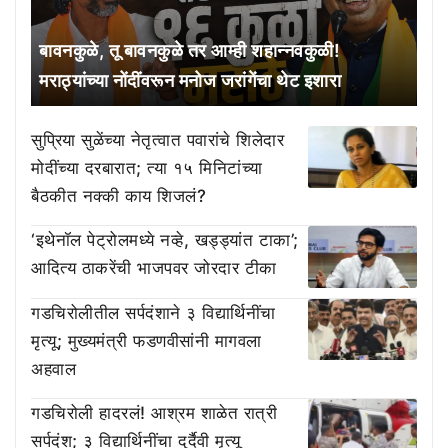
बावनकुळे, तू बावनकुळे तर आम्ही शहान्नवकुळी!
मराठ्यांच्या नोंदींवरून मनोज जरांगेंचा थेट इशारा
सुप्रिया सुळेंच्या नेतृत्वात पवारांचे शिलेदार
मोदींच्या दरबारात; त्या १५ मिनिटांच्या
बैठकीत नक्की काय शिजलं?
‘इथेनॉल पेट्रोलमध्ये नव्हे, खड्ड्यांत टाका’;
आदित्य ठाकरेंची भाजपवर जोरदार टीका
गडचिरोलीतील सर्पदंशाने ३ विद्यार्थिनींचा
मृत्यू; मुख्यमंत्री फडणवीसांनी मागवला
अहवाल
गडचिरोली हादरलं! आश्रम शाळेत रात्री
सर्पदंश; ३ विद्यार्थिनींचा दुर्दैवी मृत्यू