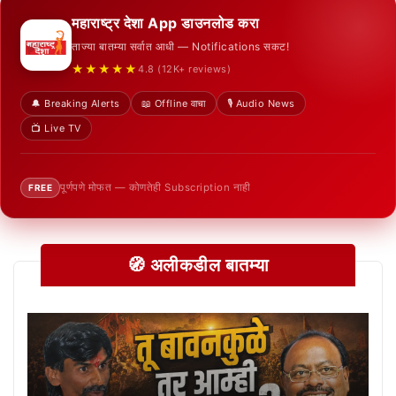
महाराष्ट्र देशा App डाउनलोड करा
ताज्या बातम्या सर्वात आधी — Notifications सकट!
★★★★★
4.8 (12K+ reviews)
🔔 Breaking Alerts
📖 Offline वाचा
🎙️ Audio News
📺 Live TV
पूर्णपणे मोफत — कोणतेही Subscription नाही
FREE
🧭 अलीकडील बातम्या