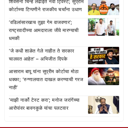
शिवसेना चिन्ह लढाईत नवा ट्विस्ट; सुप्रीम
कोर्टाच्या टिप्पणीने राजकीय चर्चांना उधाण
‘वडिलांसारखाच तुझा गेम वाजवणार’;
राष्ट्रवादीच्या आमदाराला जीवे मारण्याची
धमकी
‘जे कधी शाळेत गेले नाहीत ते सरकार
चालवत आहेत’ – अभिजीत दिपके
आसाराम बापू यांना सुप्रीम कोर्टाचा मोठा
धक्का; ‘रुग्णालयात दाखल करण्याची गरज
नाही’
‘माझी नार्को टेस्ट करा’; मनोज जरांगेंच्या
आरोपांवर बावनकुळे यांचा पलटवार