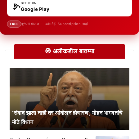
GET IT ON
Google Play
पूर्णपणे मोफत — कोणतेही Subscription नाही
FREE
🧭 अलीकडील बातम्या
‘संवाद झाला नाही तर आंदोलन होणारच’; मोहन भागवतांचे
मोठे विधान