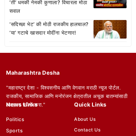
‘ती’ धमकी नेमकी कुणाला? विचारला मोठा
सवाल
‘सदिच्छा भेट’ की मोठी राजकीय हालचाल?
‘या’ गटाचे खासदार मोदींना भेटणार!
Maharashtra Desha
"महाराष्ट्र देशा - विश्वसनीय आणि वेगवान मराठी न्यूज पोर्टल.
राजकीय, सामाजिक आणि मनोरंजन क्षेत्रातील अचूक बातम्यांसाठी
News Links
Quick Links
आम्हाला फॉलो करा."
Politics
About Us
Contact Us
Sports