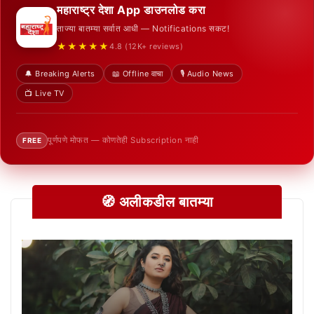
महाराष्ट्र देशा App डाउनलोड करा
ताज्या बातम्या सर्वात आधी — Notifications सकट!
★★★★★
4.8 (12K+ reviews)
🔔 Breaking Alerts
📖 Offline वाचा
🎙️ Audio News
📺 Live TV
पूर्णपणे मोफत — कोणतेही Subscription नाही
FREE
🧭 अलीकडील बातम्या