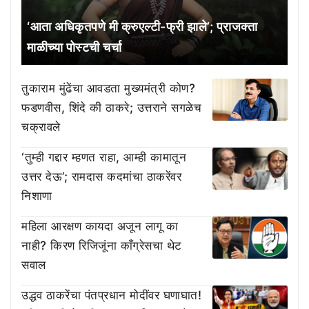
‘आता अधिकृतपणे मी क्रुएल्टी-फ्री झाले’; प्राजक्ता
माळीच्या पोस्टची चर्चा
तुकाराम मुंढेंचा आवडता मुख्यमंत्री कोण?
फडणवीस, शिंदे की ठाकरे; उत्तराने सगळेच
चक्रावले
‘तुम्ही गद्दार म्हणत राहा, आम्ही कामातून
उत्तर देऊ’; रामदास कदमांचा ठाकरेंवर
निशाणा
महिला आरक्षण कायदा अजून लागू का
नाही? किरण रिजिजूंना काँग्रेसचा थेट
सवाल
उद्धव ठाकरेंचा पंतप्रधान मोदींवर घणाघात!