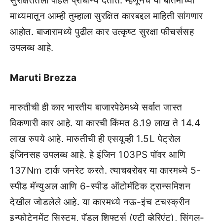
सुरक्षिततेला पहिले प्राधान्य देतात. म्हणूनच या बातमीच्या
माध्यमातून आम्ही तुम्हाला सुरक्षित कारबद्दल माहिती सांगणार
आहोत. बाजारामध्ये पुढील कार उत्कृष्ट सुरक्षा फीचर्ससह
उपलब्ध आहे.
Maruti Brezza
मारुतीची ही कार भारतीय बाजारपेठेमध्ये सर्वात जास्त
विकणारी कार आहे. या कारची किंमत 8.19 लाख ते 14.4
लाख रुपये आहे. मारुतीची ही एसयूव्ही 1.5L पेट्रोल
इंजिनसह उपलब्ध आहे. हे इंजिन 103PS पॉवर आणि
137Nm टार्क जनरेट करते. त्याचबरोबर या कारमध्ये 5-
स्पीड मॅन्युअल आणि 6-स्पीड ऑटोमॅटिक ट्रान्समिशन
देखील जोडलेले आहे. या कारमध्ये नऊ-इंच टचस्क्रीन
इन्फोटेनमेंट सिस्टम, पॅडल शिफ्टर्स (एटी व्हेरिएंट), सिंगल-