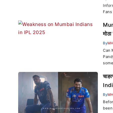
Infor
Fans 
Mumb
मोठा
By
M
Can M
Pandy
some
चाहत
Indi
By
M
Befor
been 