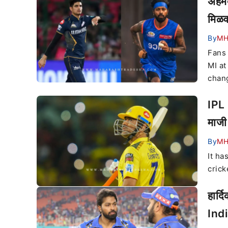
अहमद
मिळव
By
M
Fans 
MI at
chang
IPL 
माजी
By
M
It ha
crick
हार्
Indi