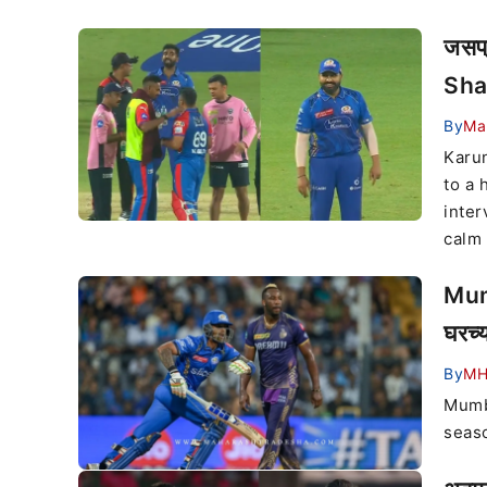
जसप्
Shar
By
Ma
Karun
to a
inter
calm 
Mumb
घरच्
By
M
Mumba
seaso