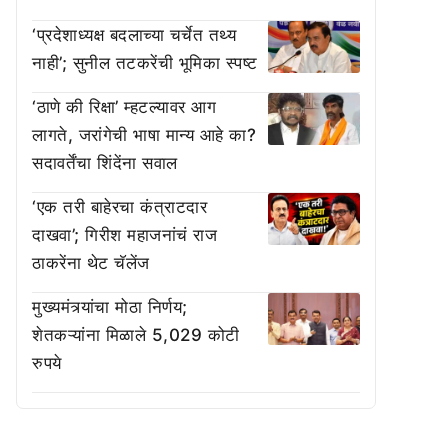
‘प्रदेशाध्यक्ष बदलाच्या चर्चेत तथ्य
नाही’; सुनील तटकरेंची भूमिका स्पष्ट
‘ठाणे की रिक्षा’ म्हटल्यावर आग
लागते, जरांगेची भाषा मान्य आहे का?
सदावर्तेंचा शिंदेंना सवाल
‘एक तरी बाहेरचा कंत्राटदार
दाखवा’; गिरीश महाजनांचं राज
ठाकरेंना थेट चॅलेंज
मुख्यमंत्र्यांचा मोठा निर्णय;
शेतकऱ्यांना मिळाले 5,029 कोटी
रुपये