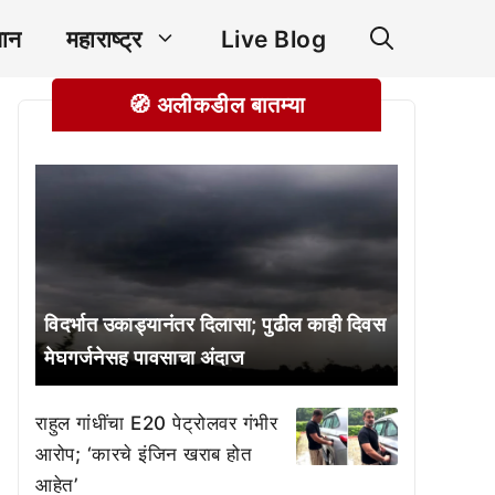
ञान
महाराष्ट्र
Live Blog
🧭 अलीकडील बातम्या
विदर्भात उकाड्यानंतर दिलासा; पुढील काही दिवस
मेघगर्जनेसह पावसाचा अंदाज
राहुल गांधींचा E20 पेट्रोलवर गंभीर
आरोप; ‘कारचे इंजिन खराब होत
आहेत’