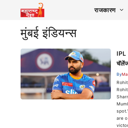
राजकारण
मुंबई इंडियन्स
IPL 
चॅलें
By
Ma
Rohit
Rohit
Shar
Mumba
spot.
are o
victo