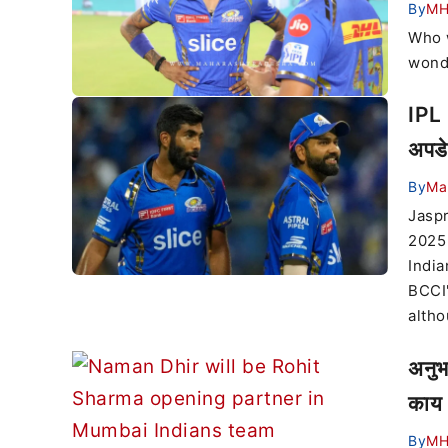
By
M
Who w
wond
IPL 
अपडे
By
Ma
Jaspr
2025 
India
BCCI'
altho
अनुभ
काय
By
M