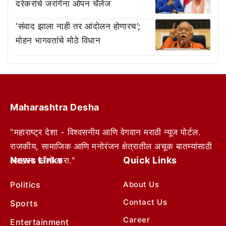
दरेकरांचे जरांगेंना ओपन चॅलेंज
‘संवाद झाला नाही तर आंदोलन होणारच’;
मोहन भागवतांचे मोठे विधान
Maharashtra Desha
"महाराष्ट्र देशा - विश्वसनीय आणि वेगवान मराठी न्यूज पोर्टल.
राजकीय, सामाजिक आणि मनोरंजन क्षेत्रातील अचूक बातम्यांसाठी
News Links
Quick Links
आम्हाला फॉलो करा."
Politics
About Us
Contact Us
Sports
Career
Entertainment