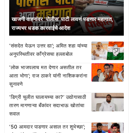
खाजगी वाहनांवर ‘पोलीस’ पाटी लावणं पडणार महागात,
राज्यभर धडक कारवाईचे आदेश
‘संसदेत येऊन उत्तर द्या’; अमित शहा यांच्या
अनुपस्थितीवर काँग्रेसचा हल्लाबोल
‘लोक भाजपलाच मत देणार असतील तर
आता भोगा’; राज ठाकरे यांनी नाशिककरांना
सुनावणे
‘डिग्री चुलीत घालायच्या का?’ उद्योगासाठी
तारण मागणाऱ्या बँकांवर सदाभाऊ खोतांचा
सवाल
‘50 आमदार पाडणार असाल तर शुभेच्छा’;