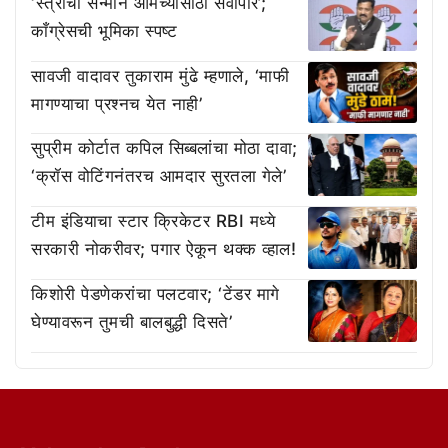
‘स्त्रीचा सन्मान आमच्यासाठी सर्वोपरि’;
काँग्रेसची भूमिका स्पष्ट
सावजी वादावर तुकाराम मुंढे म्हणाले, ‘माफी
मागण्याचा प्रश्नच येत नाही’
सुप्रीम कोर्टात कपिल सिब्बलांचा मोठा दावा;
‘क्रॉस वोटिंगनंतरच आमदार सुरतला गेले’
टीम इंडियाचा स्टार क्रिकेटर RBI मध्ये
सरकारी नोकरीवर; पगार ऐकून थक्क व्हाल!
किशोरी पेडणेकरांचा पलटवार; ‘टेंडर मागे
घेण्यावरून तुमची बालबुद्धी दिसते’