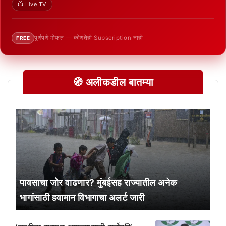
📺 Live TV
पूर्णपणे मोफत — कोणतेही Subscription नाही
FREE
🧭 अलीकडील बातम्या
पावसाचा जोर वाढणार? मुंबईसह राज्यातील अनेक
भागांसाठी हवामान विभागाचा अलर्ट जारी