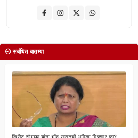
🕘 संबंधित बातम्या
किरीट सोमय्या यांना भोंदू खरातची भूमिका मिळणार का?