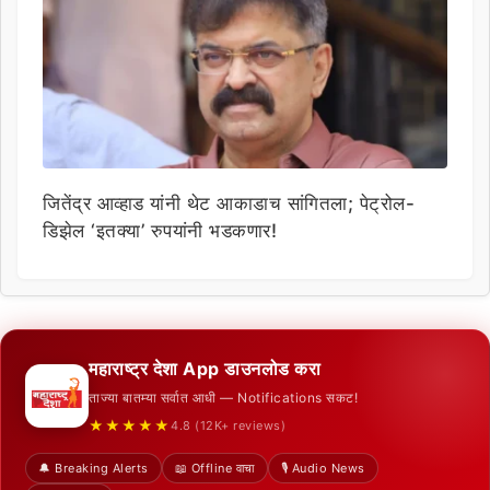
जितेंद्र आव्हाड यांनी थेट आकाडाच सांगितला; पेट्रोल-
डिझेल ‘इतक्या’ रुपयांनी भडकणार!
महाराष्ट्र देशा App डाउनलोड करा
ताज्या बातम्या सर्वात आधी — Notifications सकट!
★★★★★
4.8 (12K+ reviews)
🔔 Breaking Alerts
📖 Offline वाचा
🎙️ Audio News