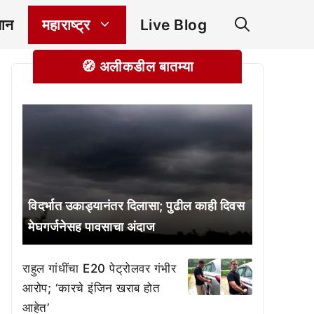
ञान
महाराष्ट्र
Live Blog
🧭 अलीकडील बातम्या
विदर्भात उकाड्यानंतर दिलासा; पुढील काही दिवस
मेघगर्जनेसह पावसाचा अंदाज
राहुल गांधींचा E20 पेट्रोलवर गंभीर
आरोप; ‘कारचे इंजिन खराब होत
आहेत’