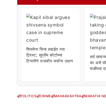
शिवसेना चिन्ह लढाईत नवा
ट्विस्ट; सुप्रीम कोर्टाच्या
सर्व सामान्
टिप्पणीने राजकीय चर्चांना उधाण
का असे फो
माळीच्या द
चाहत्यांच
सवाल!
POLITICS
CRIME
MAHARASHTRA
MARATHI N