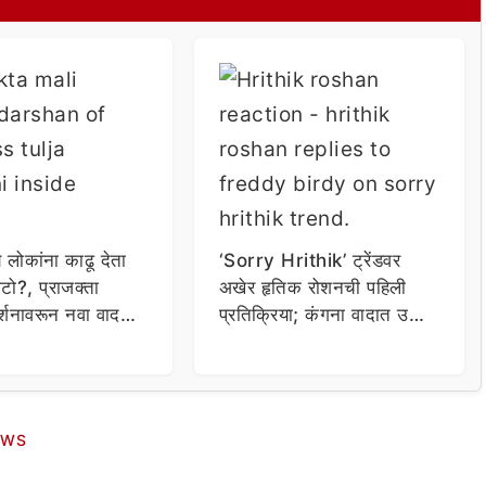
य लोकांना काढू देता
‘Sorry Hrithik’ ट्रेंडवर
टो?, प्राजक्ता
अखेर हृतिक रोशनची पहिली
र्शनावरून नवा वाद;
प्रतिक्रिया; कंगना वादात उडी
ा थेट प्रशासनालाच
घेत म्हणाला…
EWS