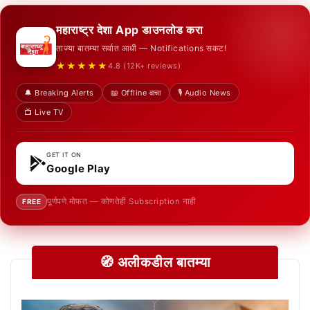
महाराष्ट्र देशा App डाउनलोड करा
ताज्या बातम्या सर्वात आधी — Notifications सकट!
★★★★★
4.8 (12K+ reviews)
🔔 Breaking Alerts
📖 Offline वाचा
🎙️ Audio News
📺 Live TV
GET IT ON
Google Play
पूर्णपणे मोफत — कोणतेही Subscription नाही
FREE
🧭 अलीकडील बातम्या