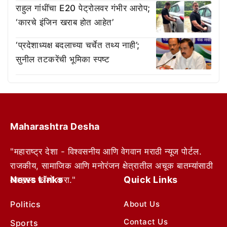
राहुल गांधींचा E20 पेट्रोलवर गंभीर आरोप;
‘कारचे इंजिन खराब होत आहेत’
‘प्रदेशाध्यक्ष बदलाच्या चर्चेत तथ्य नाही’;
सुनील तटकरेंची भूमिका स्पष्ट
Maharashtra Desha
"महाराष्ट्र देशा - विश्वसनीय आणि वेगवान मराठी न्यूज पोर्टल.
राजकीय, सामाजिक आणि मनोरंजन क्षेत्रातील अचूक बातम्यांसाठी
News Links
Quick Links
आम्हाला फॉलो करा."
Politics
About Us
Contact Us
Sports