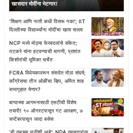
खासदार मोदींना भेटणार!
‘शिक्षण आणि नाती कधी विसरू नका’; IIT
दिल्लीच्या विद्यार्थ्यांना मोदींचा खास सल्ला
NCP मध्ये मोठ्या फेरबदलांचे संकेत;
तटकरे यांना हटवण्याची मागणी, प्रशांत
किशोरांची भूमिका चर्चेत
FCRA विधेयकावरून संसदेत मोठा संघर्ष;
काँग्रेसचा तीन ओळींचा व्हिप, अमित शाह
सभागृहात येणार?
बाप्पाच्या आगमनासाठी एसटीची विशेष
तयारी! १० ऑगस्टपासून गट आरक्षण, ७
सप्टेंबरपासून जादा बसेस
‘मी तुमच्या पाठीशी आहे’; NDA खासदारांना