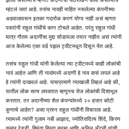
झाला असल्याचं म्हणत अदानीची पाठराखण केली असल्याचं
म्हंटलं जातं आहे. तसंच नावही माहित नसलेल्या कंपनीच्या
अहवालावरून इतका गदारोळ करणं योग्य नाही असं म्हणत
पवारांनी राहुल गांधींचे कान टोचले आहेत. परंतु राहुल गांधी
मात्र गौतम अदानींचा मुद्दा सोडायला तयार नाहीत असं त्यांनी
आज केलेल्या एका वर्ड पझल ट्वीटमधून दिसून येत आहे.
तसंच राहुल गांधी यांनी केलेल्या त्या ट्वीटमध्ये काही लोकांची
नावं आहेत आणि ती नावांमध्ये अदाणी हे नाव कसं लपलं आहे
हे त्यांनी दाखवलं आहे. याचप्रमाणे त्याखाली लिहलं आहे की,
यातील लोक सत्य लपवतात म्हणूनच रोज लोकांची दिशाभूल
करतात. तर अदानीच्या शेल कंपन्यांमध्ये २० हजार कोटी
कुणाचे आहेत? असा प्रश्न राहुल गांधींनी विचारला आहे.
त्यामध्ये त्यांनी गुलाम नबी आझाद, ज्योतिरादित्य शिंदे, किरण
कुमार रेड्डी, हिमंता बिस्वा सरमा आणि अनिल अँटनी यांची