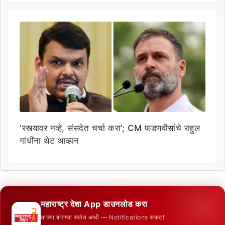
‘रस्त्यावर नव्हे, संसदेत चर्चा करा’; CM फडणवीसांचे राहुल
गांधींना थेट आव्हान
महाराष्ट्र देशा App डाउनलोड करा
ताज्या बातम्या सर्वात आधी — Notifications सकट!