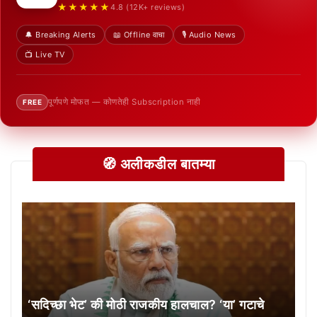
★★★★★
4.8 (12K+ reviews)
🔔 Breaking Alerts
📖 Offline वाचा
🎙️ Audio News
📺 Live TV
पूर्णपणे मोफत — कोणतेही Subscription नाही
FREE
🧭 अलीकडील बातम्या
‘सदिच्छा भेट’ की मोठी राजकीय हालचाल? ‘या’ गटाचे