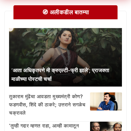
🧭 अलीकडील बातम्या
‘आता अधिकृतपणे मी क्रुएल्टी-फ्री झाले’; प्राजक्ता
माळीच्या पोस्टची चर्चा
तुकाराम मुंढेंचा आवडता मुख्यमंत्री कोण?
फडणवीस, शिंदे की ठाकरे; उत्तराने सगळेच
चक्रावले
‘तुम्ही गद्दार म्हणत राहा, आम्ही कामातून