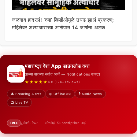
जळगाव हादरलं! ‘त्या’ व्हिडीओमुळे उघड झालं प्रकरण;
महिलेवर अत्याचाराच्या आरोपात 14 जणांना अटक
महाराष्ट्र देशा App डाउनलोड करा
ताज्या बातम्या सर्वात आधी — Notifications सकट!
★★★★★
4.8 (12K+ reviews)
🔔 Breaking Alerts
📖 Offline वाचा
🎙️ Audio News
📺 Live TV
पूर्णपणे मोफत — कोणतेही Subscription नाही
FREE