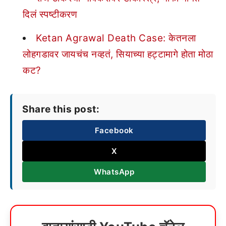
दिलं स्पष्टीकरण
Ketan Agrawal Death Case: केतनला
लोहगडावर जायचंच नव्हतं, सियाच्या हट्टामागे होता मोठा
कट?
Share this post:
Facebook
X
WhatsApp