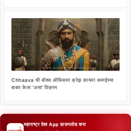
Chhaava ची बॉक्स ऑफिसवर क्रेझ कायम! कमाईच्या
बाबत केला ‘असा’ विक्रम
महाराष्ट्र देशा App डाउनलोड करा