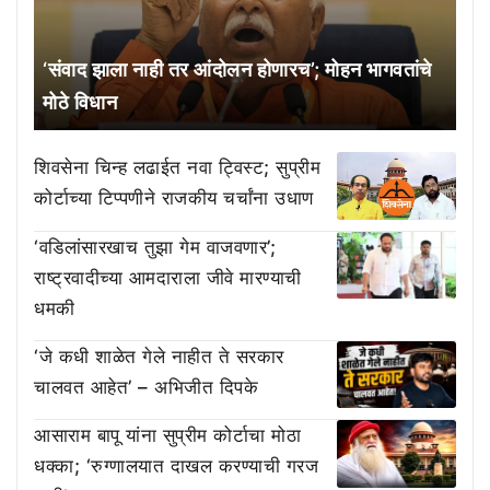
‘संवाद झाला नाही तर आंदोलन होणारच’; मोहन भागवतांचे
मोठे विधान
शिवसेना चिन्ह लढाईत नवा ट्विस्ट; सुप्रीम
कोर्टाच्या टिप्पणीने राजकीय चर्चांना उधाण
‘वडिलांसारखाच तुझा गेम वाजवणार’;
राष्ट्रवादीच्या आमदाराला जीवे मारण्याची
धमकी
‘जे कधी शाळेत गेले नाहीत ते सरकार
चालवत आहेत’ – अभिजीत दिपके
आसाराम बापू यांना सुप्रीम कोर्टाचा मोठा
धक्का; ‘रुग्णालयात दाखल करण्याची गरज