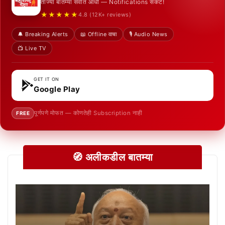
ताज्या बातम्या सर्वात आधी — Notifications सकट!
★★★★★
4.8 (12K+ reviews)
🔔 Breaking Alerts
📖 Offline वाचा
🎙️ Audio News
📺 Live TV
GET IT ON
Google Play
पूर्णपणे मोफत — कोणतेही Subscription नाही
FREE
🧭 अलीकडील बातम्या