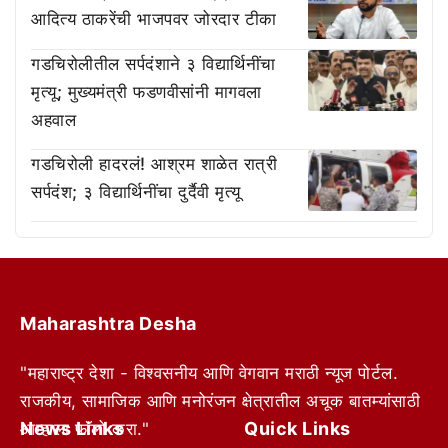
आदित्य ठाकरेंची भाजपवर जोरदार टीका
गडचिरोलीतील सर्पदंशाने ३ विद्यार्थिनींचा
मृत्यू; मुख्यमंत्री फडणवीसांनी मागवला
अहवाल
गडचिरोली हादरलं! आश्रम शाळेत रात्री
सर्पदंश; ३ विद्यार्थिनींचा दुर्दैवी मृत्यू
Maharashtra Desha
"महाराष्ट्र देशा - विश्वसनीय आणि वेगवान मराठी न्यूज पोर्टल.
राजकीय, सामाजिक आणि मनोरंजन क्षेत्रातील अचूक बातम्यांसाठी
News Links
Quick Links
आम्हाला फॉलो करा."