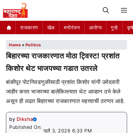
M
राजकारण
खेळ
मनोरंजन
आरोग्य
गुन्हे
कृष
Home
»
Politics
बिहारच्या राजकारणात मोठा ट्विस्ट! प्रशांत
किशोर थेट भाजपच्या गडात उतरले
बांकीपूर पोटनिवडणुकीसाठी प्रशांत किशोर यांनी उमेदवारी
जाहीर करत भाजपच्या बालेकिल्ल्यात थेट आव्हान उभे केले
असून ही लढत बिहारच्या राजकारणात महत्त्वाची ठरणार आहे.
by
Diksha
Published On:
जुलै 3, 2026 6:33 PM