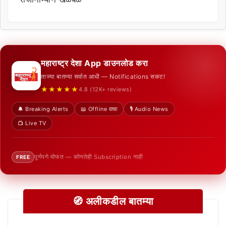
महाराष्ट्र देशा App डाउनलोड करा
ताज्या बातम्या सर्वात आधी — Notifications सकट!
★★★★★
4.8 (12K+ reviews)
🔔 Breaking Alerts
📖 Offline वाचा
🎙️ Audio News
📺 Live TV
पूर्णपणे मोफत — कोणतेही Subscription नाही
FREE
🧭 अलीकडील बातम्या