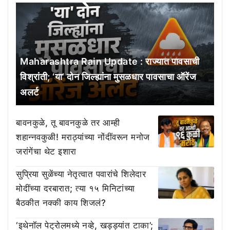
Maharashtra Rain Update : राज्यात पावसाची
विश्रांती; ‘या’ दोन जिल्ह्यांना मुसळधार पावसाचा ऑरेंज
अलर्ट
बावनकुळे, तू बावनकुळे तर आम्ही
शहान्नवकुळी! मराठ्यांच्या नोंदींवरून मनोज
जरांगेंचा थेट इशारा
सुप्रिया सुळेंच्या नेतृत्वात पवारांचे शिलेदार
मोदींच्या दरबारात; त्या १५ मिनिटांच्या
बैठकीत नक्की काय शिजलं?
‘इथेनॉल पेट्रोलमध्ये नव्हे, खड्ड्यांत टाका’;