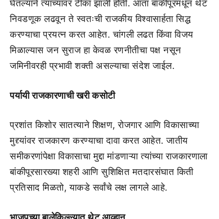
घेतल्याने त्यांच्यावर टीका झाली होती. आता बांकीपूरमधून थेट
निवडणूक लढवून ते स्वतःची राजकीय विश्वासार्हता सिद्ध
करण्याचा प्रयत्न करत आहेत. चांगली लढत किंवा विजय
मिळाल्यास जन सुराज हा केवळ रणनीतीचा पक्ष नसून
जमिनीवरही प्रभावी शक्ती असल्याचा संदेश जाईल.
पर्यायी राजकारणाची खरी कसोटी
प्रशांत किशोर सातत्याने शिक्षण, रोजगार आणि विकासाच्या
मुद्द्यांवर राजकारण करण्याचा दावा करत आहेत. जातीय
समीकरणांपेक्षा विकासाचा मुद्दा मांडणाऱ्या त्यांच्या राजकारणाला
बांकीपूरसारख्या शहरी आणि सुशिक्षित मतदारसंघात किती
प्रतिसाद मिळतो, याकडे सर्वांचे लक्ष लागले आहे.
भाजपच्या बालेकिल्ल्यात थेट आव्हान