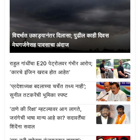
विदर्भात उकाड्यानंतर दिलासा; पुढील काही दिवस
मेघगर्जनेसह पावसाचा अंदाज
राहुल गांधींचा E20 पेट्रोलवर गंभीर आरोप;
‘कारचे इंजिन खराब होत आहेत’
‘प्रदेशाध्यक्ष बदलाच्या चर्चेत तथ्य नाही’;
सुनील तटकरेंची भूमिका स्पष्ट
‘ठाणे की रिक्षा’ म्हटल्यावर आग लागते,
जरांगेची भाषा मान्य आहे का? सदावर्तेंचा
शिंदेंना सवाल