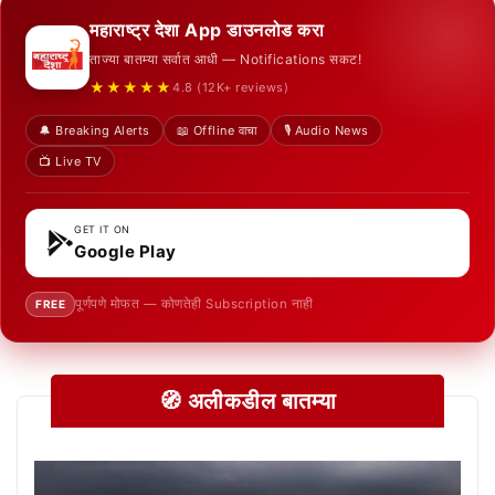
महाराष्ट्र देशा App डाउनलोड करा
ताज्या बातम्या सर्वात आधी — Notifications सकट!
★★★★★
4.8 (12K+ reviews)
🔔 Breaking Alerts
📖 Offline वाचा
🎙️ Audio News
📺 Live TV
GET IT ON
Google Play
पूर्णपणे मोफत — कोणतेही Subscription नाही
FREE
🧭 अलीकडील बातम्या