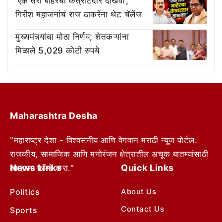
‘एक तरी बाहेरचा कंत्राटदार दाखवा’;
गिरीश महाजनांचं राज ठाकरेंना थेट चॅलेंज
मुख्यमंत्र्यांचा मोठा निर्णय; शेतकऱ्यांना
मिळाले 5,029 कोटी रुपये
Maharashtra Desha
"महाराष्ट्र देशा - विश्वसनीय आणि वेगवान मराठी न्यूज पोर्टल.
राजकीय, सामाजिक आणि मनोरंजन क्षेत्रातील अचूक बातम्यांसाठी
News Links
Quick Links
आम्हाला फॉलो करा."
Politics
About Us
Contact Us
Sports