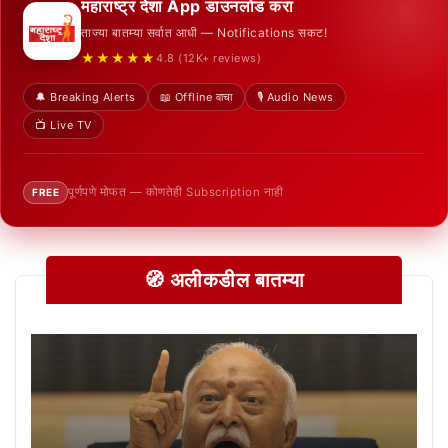
महाराष्ट्र देशा App डाउनलोड करा
ताज्या बातम्या सर्वात आधी — Notifications सकट!
★★★★★
4.8 (12K+ reviews)
🔔 Breaking Alerts
📖 Offline वाचा
🎙️ Audio News
📺 Live TV
पूर्णपणे मोफत — कोणतेही Subscription नाही
FREE
🧭 अलीकडील बातम्या