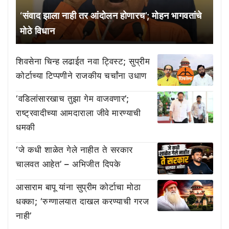
‘संवाद झाला नाही तर आंदोलन होणारच’; मोहन भागवतांचे
मोठे विधान
शिवसेना चिन्ह लढाईत नवा ट्विस्ट; सुप्रीम
कोर्टाच्या टिप्पणीने राजकीय चर्चांना उधाण
‘वडिलांसारखाच तुझा गेम वाजवणार’;
राष्ट्रवादीच्या आमदाराला जीवे मारण्याची
धमकी
‘जे कधी शाळेत गेले नाहीत ते सरकार
चालवत आहेत’ – अभिजीत दिपके
आसाराम बापू यांना सुप्रीम कोर्टाचा मोठा
धक्का; ‘रुग्णालयात दाखल करण्याची गरज
नाही’