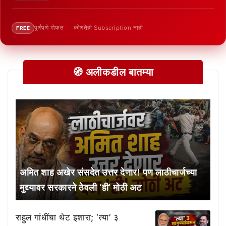
पूर्णपणे मोफत — कोणतेही Subscription नाही
FREE
🧭 अलीकडील बातम्या
अमित शाह अखेर संसदेत उत्तर देणार! पण लाठीचार्जच्या
मुद्द्यावर सरकारने ठेवली ‘ही’ मोठी अट
राहुल गांधींचा थेट इशारा; ‘त्या’ ३