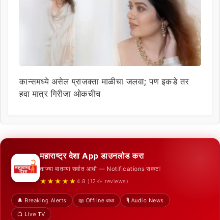
कान्समध्ये असेल प्राजक्ता माळीचा जलवा; पण इकडे तर
हवा मात्र गिरीजा ओकचीच
महाराष्ट्र देशा App डाउनलोड करा
ताज्या बातम्या सर्वात आधी — Notifications सकट!
★★★★★
4.8 (12K+ reviews)
🔔 Breaking Alerts
📖 Offline वाचा
🎙️ Audio News
📺 Live TV