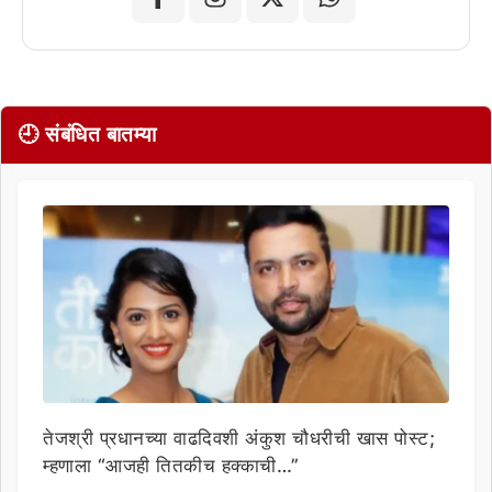
🕘 संबंधित बातम्या
तेजश्री प्रधानच्या वाढदिवशी अंकुश चौधरीची खास पोस्ट;
म्हणाला “आजही तितकीच हक्काची…”