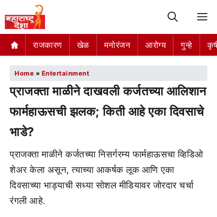
M
राजकारण
खेळ
मनोरंजन
आरोग्य
गुन्हे
कृष
Home
»
Entertainment
प्राजक्ता माळीने दाखवली कर्जतच्या आलिशान
फार्महाऊसची झलक; किती आहे एका दिवसाचे
भाडे?
प्राजक्ता माळीने कर्जतच्या निसर्गरम्य फार्महाऊसचा व्हिडिओ
शेअर केला असून, त्याच्या आकर्षक लूक आणि एका
दिवसाच्या भाड्याची सध्या सोशल मीडियावर जोरदार चर्चा
रंगली आहे.