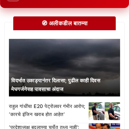
🧭 अलीकडील बातम्या
विदर्भात उकाड्यानंतर दिलासा; पुढील काही दिवस
मेघगर्जनेसह पावसाचा अंदाज
राहुल गांधींचा E20 पेट्रोलवर गंभीर आरोप;
‘कारचे इंजिन खराब होत आहेत’
‘प्रदेशाध्यक्ष बदलाच्या चर्चेत तथ्य नाही’;