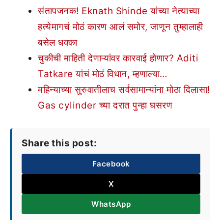
संतापजनक! Eknath Shinde यांच्या नेत्याच्या
हत्येमागचं मोठं कारण आलं समोर, जाणून तुम्हालाही
बसेल धक्का
चुकीची माहिती देणाऱ्यांवर कारवाई होणार? Aditi
Tatkare यांचं मोठं विधान, म्हणाल्या…
महिन्याच्या सुरुवातीलाच सर्वसामान्यांना मोठा दिलासा!
Gas cylinder च्या दरात पुन्हा घसरण
Share this post:
Facebook
X
WhatsApp