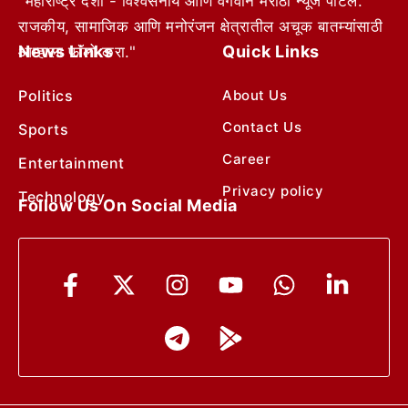
"महाराष्ट्र देशा - विश्वसनीय आणि वेगवान मराठी न्यूज पोर्टल.
राजकीय, सामाजिक आणि मनोरंजन क्षेत्रातील अचूक बातम्यांसाठी
News Links
Quick Links
आम्हाला फॉलो करा."
Politics
About Us
Contact Us
Sports
Career
Entertainment
Privacy policy
Technology
Follow Us On Social Media