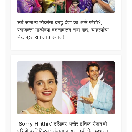
सर्व सामान्य लोकांना काढू देता का असे फोटो?,
प्राजक्ता माळीच्या दर्शनावरून नवा वाद; चाहत्यांचा
थेट प्रशासनालाच सवाल!
‘Sorry Hrithik’ ट्रेंडवर अखेर हृतिक रोशनची
पहिली प्रतिक्रिया; कंगना वादात उडी घेत म्हणाला…