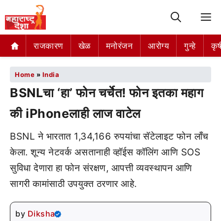
M
राजकारण
खेळ
मनोरंजन
आरोग्य
गुन्हे
कृष
Home
»
India
BSNLचा ‘हा’ फोन चर्चेत! फोन इतका महाग
की iPhoneलाही लाज वाटेल
BSNL ने भारतात 1,34,166 रुपयांचा सॅटेलाइट फोन लाँच
केला. शून्य नेटवर्क असतानाही व्हॉईस कॉलिंग आणि SOS
सुविधा देणारा हा फोन संरक्षण, आपत्ती व्यवस्थापन आणि
सागरी कामांसाठी उपयुक्त ठरणार आहे.
by
Diksha