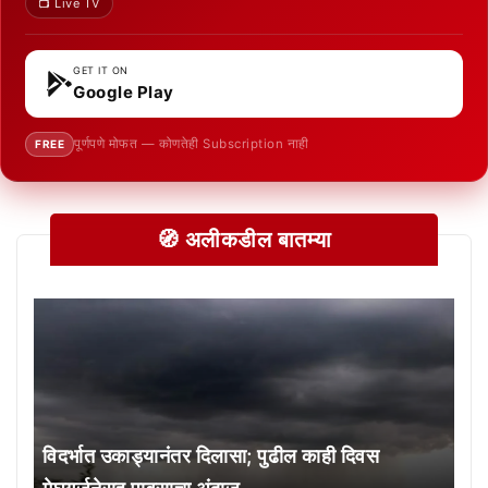
📺 Live TV
GET IT ON
Google Play
पूर्णपणे मोफत — कोणतेही Subscription नाही
FREE
🧭 अलीकडील बातम्या
विदर्भात उकाड्यानंतर दिलासा; पुढील काही दिवस