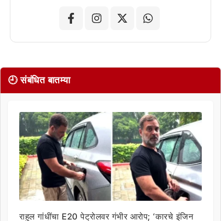
🕘 संबंधित बातम्या
राहुल गांधींचा E20 पेट्रोलवर गंभीर आरोप; ‘कारचे इंजिन