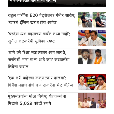
मेघगर्जनेसह पावसाचा अंदाज
राहुल गांधींचा E20 पेट्रोलवर गंभीर आरोप;
‘कारचे इंजिन खराब होत आहेत’
‘प्रदेशाध्यक्ष बदलाच्या चर्चेत तथ्य नाही’;
सुनील तटकरेंची भूमिका स्पष्ट
‘ठाणे की रिक्षा’ म्हटल्यावर आग लागते,
जरांगेची भाषा मान्य आहे का? सदावर्तेंचा
शिंदेंना सवाल
‘एक तरी बाहेरचा कंत्राटदार दाखवा’;
गिरीश महाजनांचं राज ठाकरेंना थेट चॅलेंज
मुख्यमंत्र्यांचा मोठा निर्णय; शेतकऱ्यांना
मिळाले 5,029 कोटी रुपये