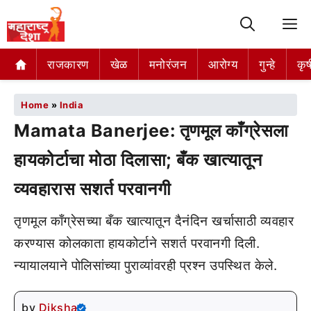
M
राजकारण
खेळ
मनोरंजन
आरोग्य
गुन्हे
कृष
Home
»
India
Mamata Banerjee: तृणमूल काँग्रेसला
हायकोर्टाचा मोठा दिलासा; बँक खात्यातून
व्यवहारास सशर्त परवानगी
तृणमूल काँग्रेसच्या बँक खात्यातून दैनंदिन खर्चासाठी व्यवहार
करण्यास कोलकाता हायकोर्टाने सशर्त परवानगी दिली.
न्यायालयाने पोलिसांच्या पुराव्यांवरही प्रश्न उपस्थित केले.
by
Diksha