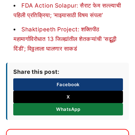
FDA Action Solapur: सैराट फेम सल्ल्याची
पहिली प्रतिक्रिया; ‘माझ्यासाठी विषय संपला’
Shaktipeeth Project: शक्तिपीठ
महामार्गाविरोधात 13 जिल्ह्यांतील शेतकऱ्यांची ‘सद्बुद्धी
दिंडी’; विठ्ठलाला घालणार साकडं
Share this post:
Facebook
X
WhatsApp