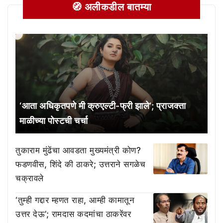
🧭 अलीकडील बातम्या
‘आता अधिकृतपणे मी क्रुएल्टी-फ्री झाले’; प्राजक्ता
माळीच्या पोस्टची चर्चा
तुकाराम मुंढेंचा आवडता मुख्यमंत्री कोण?
फडणवीस, शिंदे की ठाकरे; उत्तराने सगळेच
चक्रावले
‘तुम्ही गद्दार म्हणत राहा, आम्ही कामातून
उत्तर देऊ’; रामदास कदमांचा ठाकरेंवर