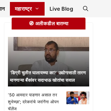
ञान
महाराष्ट्र
Live Blog
🧭 अलीकडील बातम्या
‘डिग्री चुलीत घालायच्या का?’ उद्योगासाठी तारण
मागणाऱ्या बँकांवर सदाभाऊ खोतांचा सवाल
‘50 आमदार पाडणार असाल तर
शुभेच्छा’; दरेकरांचे जरांगेंना ओपन
चॅलेंज