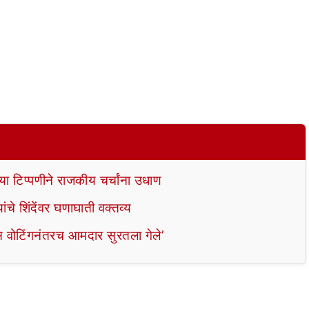
्या टिप्पणीने राजकीय चर्चांना उधाण
ांचे शिंदेंवर घणाघाती वक्तव्य
रॉस वोटिंगनंतरच आमदार सुरतला गेले’