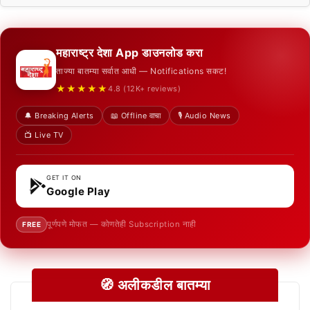
महाराष्ट्र देशा App डाउनलोड करा
ताज्या बातम्या सर्वात आधी — Notifications सकट!
★★★★★
4.8 (12K+ reviews)
🔔 Breaking Alerts
📖 Offline वाचा
🎙️ Audio News
📺 Live TV
GET IT ON
Google Play
पूर्णपणे मोफत — कोणतेही Subscription नाही
FREE
🧭 अलीकडील बातम्या