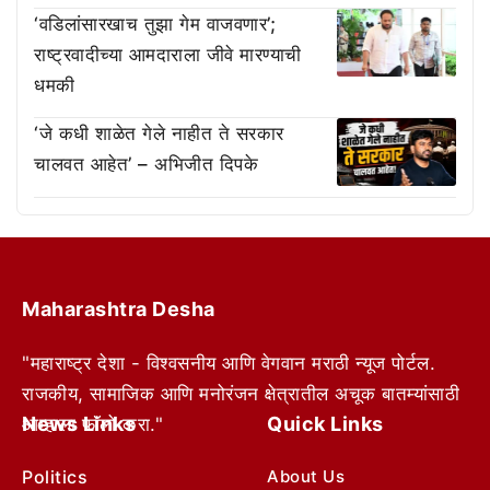
‘वडिलांसारखाच तुझा गेम वाजवणार’;
राष्ट्रवादीच्या आमदाराला जीवे मारण्याची
धमकी
‘जे कधी शाळेत गेले नाहीत ते सरकार
चालवत आहेत’ – अभिजीत दिपके
Maharashtra Desha
"महाराष्ट्र देशा - विश्वसनीय आणि वेगवान मराठी न्यूज पोर्टल.
राजकीय, सामाजिक आणि मनोरंजन क्षेत्रातील अचूक बातम्यांसाठी
News Links
Quick Links
आम्हाला फॉलो करा."
Politics
About Us