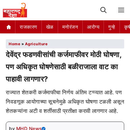
M
राजकारण
खेळ
मनोरंजन
आरोग्य
गुन्हे
कृष
Home
»
Agriculture
देवेंद्र फडणवीसांची कर्जमाफीवर मोठी घोषणा,
पण अधिकृत घोषणेसाठी बळीराजाला वाट का
पाहावी लागणार?
राज्यात शेतकरी कर्जमाफीचा निर्णय अंतिम टप्प्यात आहे. पण
निवडणूक आयोगाच्या सूचनेमुळे अधिकृत घोषणा टळली असून
शेतकऱ्यांना अटी व शर्तींसाठी प्रतीक्षा करावी लागणार आहे.
by
MHD News