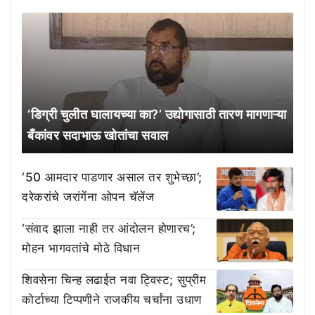
‘डिग्री चुलीत घालायच्या का?’ उद्योगासाठी तारण मागणाऱ्या
बँकांवर सदाभाऊ खोतांचा सवाल
‘50 आमदार पाडणार असाल तर शुभेच्छा’;
दरेकरांचे जरांगेंना ओपन चॅलेंज
‘संवाद झाला नाही तर आंदोलन होणारच’;
मोहन भागवतांचे मोठे विधान
शिवसेना चिन्ह लढाईत नवा ट्विस्ट; सुप्रीम
कोर्टाच्या टिप्पणीने राजकीय चर्चांना उधाण