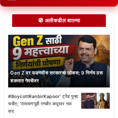
🧭 अलीकडील बातम्या
Gen Z वर फडणवीस सरकारचा फोकस; 9 निर्णय ठरू
शकतात गेमचेंजर
#BoycottRanbirKapoor’ ट्रेंड पुन्हा
चर्चेत; ‘रामायण’पूर्वी रणबीर कपूरवर नवा
वाद