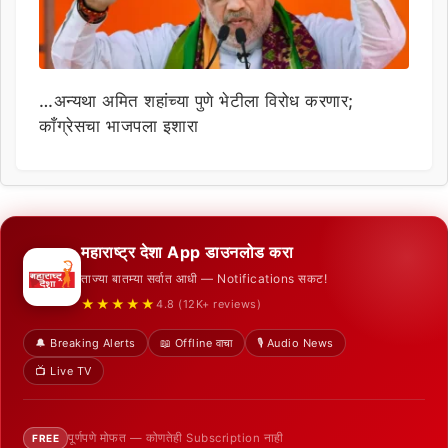
…अन्यथा अमित शहांच्या पुणे भेटीला विरोध करणार;
काँग्रेसचा भाजपला इशारा
महाराष्ट्र देशा App डाउनलोड करा
ताज्या बातम्या सर्वात आधी — Notifications सकट!
★★★★★
4.8 (12K+ reviews)
🔔 Breaking Alerts
📖 Offline वाचा
🎙️ Audio News
📺 Live TV
पूर्णपणे मोफत — कोणतेही Subscription नाही
FREE