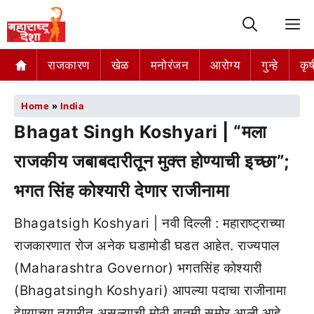
M
राजकारण
खेळ
मनोरंजन
आरोग्य
गुन्हे
कृष
Home
»
India
Bhagat Singh Koshyari | “मला
राजकीय जबाबदारीतून मुक्त होण्याची इच्छा”;
भगत सिंह कोश्यारी देणार राजीनामा
Bhagatsigh Koshyari | नवी दिल्ली : महाराष्ट्राच्या
राजकारणात रोज अनेक घडामोडी घडत आहेत. राज्यपाल
(Maharashtra Governor) भगतसिंह कोश्यारी
(Bhagatsingh Koshyari) आपल्या पदाचा राजीनामा
देण्याच्या तयारीत असल्याची मोठी बातमी समोर आली आहे.