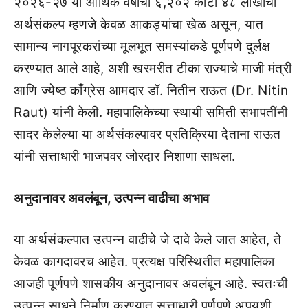
२०२६-२७ या आर्थिक वर्षाचा ६,२०२ कोटी ४८ लाखांचा
अर्थसंकल्प म्हणजे केवळ आकड्यांचा खेळ असून, यात
सामान्य नागपूरकरांच्या मूलभूत समस्यांकडे पूर्णपणे दुर्लक्ष
करण्यात आले आहे, अशी खरमरीत टीका राज्याचे माजी मंत्री
आणि ज्येष्ठ काँग्रेस आमदार डॉ. नितीन राऊत (Dr. Nitin
Raut) यांनी केली. महापालिकेच्या स्थायी समिती सभापतींनी
सादर केलेल्या या अर्थसंकल्पावर प्रतिक्रिया देताना राऊत
यांनी सत्ताधारी भाजपवर जोरदार निशाणा साधला.
अनुदानावर अवलंबून, उत्पन्न वाढीचा अभाव
या अर्थसंकल्पात उत्पन्न वाढीचे जे दावे केले जात आहेत, ते
केवळ कागदावरच आहेत. प्रत्यक्ष परिस्थितीत महापालिका
आजही पूर्णपणे शासकीय अनुदानावर अवलंबून आहे. स्वतःची
उत्पन्न साधने निर्माण करण्यात सत्ताधारी पूर्णपणे अपयशी