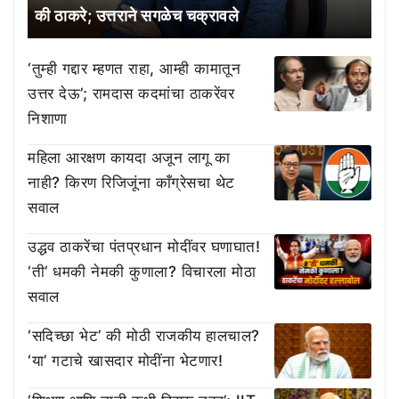
की ठाकरे; उत्तराने सगळेच चक्रावले
‘तुम्ही गद्दार म्हणत राहा, आम्ही कामातून
उत्तर देऊ’; रामदास कदमांचा ठाकरेंवर
निशाणा
महिला आरक्षण कायदा अजून लागू का
नाही? किरण रिजिजूंना काँग्रेसचा थेट
सवाल
उद्धव ठाकरेंचा पंतप्रधान मोदींवर घणाघात!
‘ती’ धमकी नेमकी कुणाला? विचारला मोठा
सवाल
‘सदिच्छा भेट’ की मोठी राजकीय हालचाल?
‘या’ गटाचे खासदार मोदींना भेटणार!