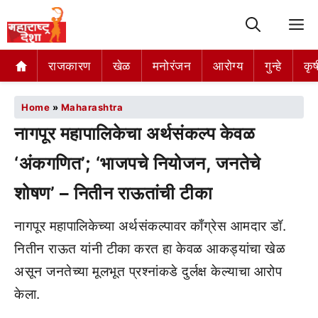
M
राजकारण
खेळ
मनोरंजन
आरोग्य
गुन्हे
कृष
Home
»
Maharashtra
​नागपूर महापालिकेचा अर्थसंकल्प केवळ
‘अंकगणित’; ‘भाजपचे नियोजन, जनतेचे
शोषण’ – नितीन राऊतांची टीका
नागपूर महापालिकेच्या अर्थसंकल्पावर काँग्रेस आमदार डॉ.
नितीन राऊत यांनी टीका करत हा केवळ आकड्यांचा खेळ
असून जनतेच्या मूलभूत प्रश्नांकडे दुर्लक्ष केल्याचा आरोप
केला.