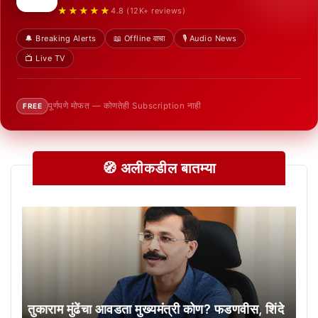
★★★★★
4.8 (12K+ reviews)
🔔 Breaking Alerts
📖 Offline वाचा
🎙️ Audio News
📺 Live TV
पूर्णपणे मोफत — कोणतेही Subscription नाही
FREE
🧭 अलीकडील बातम्या
तुकाराम मुंढेंचा आवडता मुख्यमंत्री कोण? फडणवीस, शिंदे