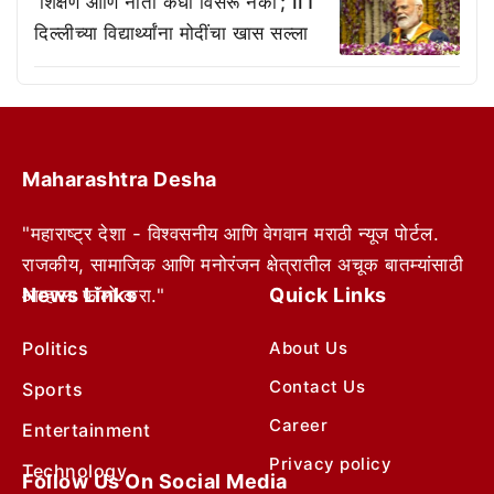
‘शिक्षण आणि नाती कधी विसरू नका’; IIT
दिल्लीच्या विद्यार्थ्यांना मोदींचा खास सल्ला
Maharashtra Desha
"महाराष्ट्र देशा - विश्वसनीय आणि वेगवान मराठी न्यूज पोर्टल.
राजकीय, सामाजिक आणि मनोरंजन क्षेत्रातील अचूक बातम्यांसाठी
News Links
Quick Links
आम्हाला फॉलो करा."
Politics
About Us
Contact Us
Sports
Career
Entertainment
Privacy policy
Technology
Follow Us On Social Media