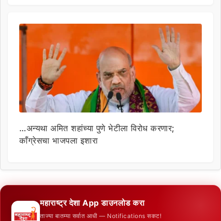
…अन्यथा अमित शहांच्या पुणे भेटीला विरोध करणार;
काँग्रेसचा भाजपला इशारा
महाराष्ट्र देशा App डाउनलोड करा
ताज्या बातम्या सर्वात आधी — Notifications सकट!