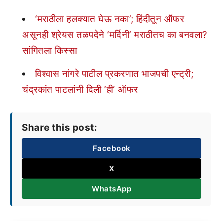
‘मराठीला हलक्यात घेऊ नका’; हिंदीतून ऑफर
असूनही श्रेयस तळपदेने ‘मर्दिनी’ मराठीतच का बनवला?
सांगितला किस्सा
विश्वास नांगरे पाटील प्रकरणात भाजपची एन्ट्री;
चंद्रकांत पाटलांनी दिली ‘ही’ ऑफर
Share this post:
Facebook
X
WhatsApp