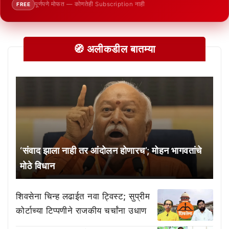
पूर्णपणे मोफत — कोणतेही Subscription नाही
FREE
🧭 अलीकडील बातम्या
‘संवाद झाला नाही तर आंदोलन होणारच’; मोहन भागवतांचे
मोठे विधान
शिवसेना चिन्ह लढाईत नवा ट्विस्ट; सुप्रीम
कोर्टाच्या टिप्पणीने राजकीय चर्चांना उधाण