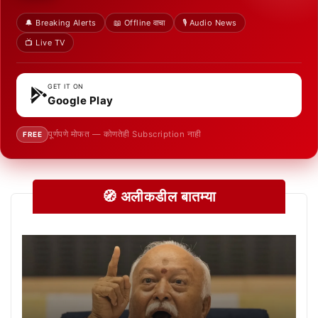
🔔 Breaking Alerts
📖 Offline वाचा
🎙️ Audio News
📺 Live TV
GET IT ON
Google Play
पूर्णपणे मोफत — कोणतेही Subscription नाही
FREE
🧭 अलीकडील बातम्या