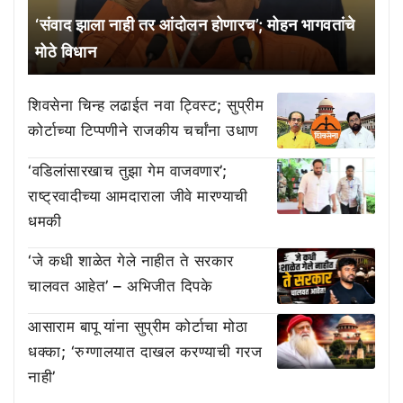
‘संवाद झाला नाही तर आंदोलन होणारच’; मोहन भागवतांचे
मोठे विधान
शिवसेना चिन्ह लढाईत नवा ट्विस्ट; सुप्रीम
कोर्टाच्या टिप्पणीने राजकीय चर्चांना उधाण
‘वडिलांसारखाच तुझा गेम वाजवणार’;
राष्ट्रवादीच्या आमदाराला जीवे मारण्याची
धमकी
‘जे कधी शाळेत गेले नाहीत ते सरकार
चालवत आहेत’ – अभिजीत दिपके
आसाराम बापू यांना सुप्रीम कोर्टाचा मोठा
धक्का; ‘रुग्णालयात दाखल करण्याची गरज
नाही’