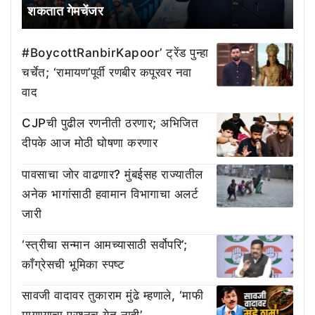
शकतात गेमचेंजर
#BoycottRanbirKapoor’ ट्रेंड पुन्हा
चर्चेत; ‘रामायण’पूर्वी रणबीर कपूरवर नवा
वाद
CJPची पुढील रणनीती ठरणार; अभिजित
दीपके आज मोठी घोषणा करणार
पावसाचा जोर वाढणार? मुंबईसह राज्यातील
अनेक भागांसाठी हवामान विभागाचा अलर्ट
जारी
‘स्त्रीचा सन्मान आमच्यासाठी सर्वोपरि’;
काँग्रेसची भूमिका स्पष्ट
सावजी वादावर तुकाराम मुंढे म्हणाले, ‘माफी