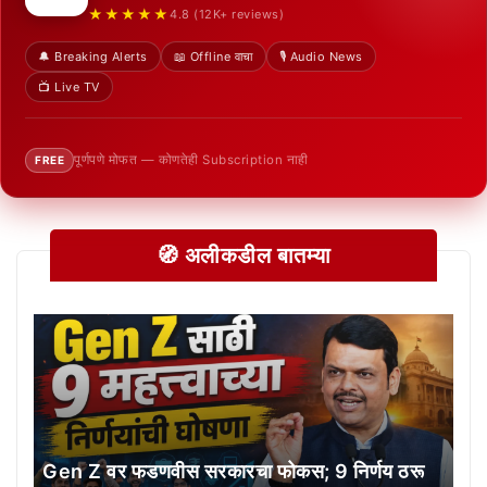
★★★★★
4.8 (12K+ reviews)
🔔 Breaking Alerts
📖 Offline वाचा
🎙️ Audio News
📺 Live TV
पूर्णपणे मोफत — कोणतेही Subscription नाही
FREE
🧭 अलीकडील बातम्या
Gen Z वर फडणवीस सरकारचा फोकस; 9 निर्णय ठरू