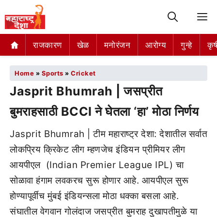
M
राजकारण
खेळ
मनोरंजन
आरोग्य
गुन्हे
कृष
Home
»
Sports
»
Cricket
Jasprit Bhumrah | जसप्रीत
बुमराहसाठी BCCI ने घेतला ‘हा’ मोठा निर्णय
Jasprit Bhumrah | टीम महाराष्ट्र देशा: देशातील सर्वात
लोकप्रिय क्रिकेट लीग म्हणजेच इंडियन प्रीमियर लीग
आयपीएल (Indian Premier League IPL) चा
सोळावा हंगाम लवकरच सुरू होणार आहे. आयपीएल सुरू
होण्यापूर्वीच मुंबई इंडियन्सला मोठा धक्का बसला आहे.
संघातील वेगवान गोलंदाज जसप्रीत बुमराह दुखापतीमुळे या