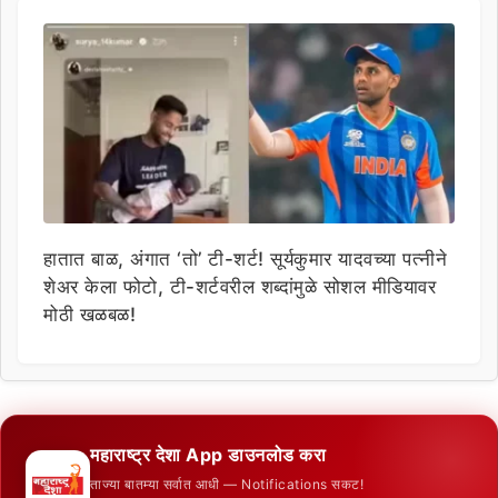
हातात बाळ, अंगात ‘तो’ टी-शर्ट! सूर्यकुमार यादवच्या पत्नीने
शेअर केला फोटो, टी-शर्टवरील शब्दांमुळे सोशल मीडियावर
मोठी खळबळ!
महाराष्ट्र देशा App डाउनलोड करा
ताज्या बातम्या सर्वात आधी — Notifications सकट!