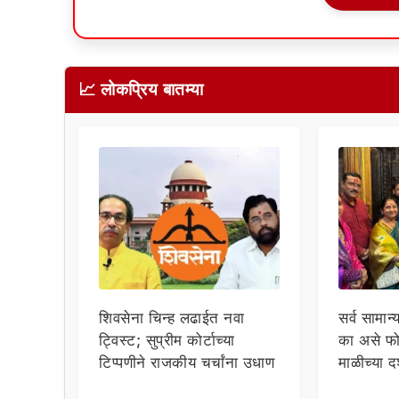
📈 लोकप्रिय बातम्या
शिवसेना चिन्ह लढाईत नवा
सर्व सामान्
ट्विस्ट; सुप्रीम कोर्टाच्या
का असे फो
टिप्पणीने राजकीय चर्चांना उधाण
माळीच्या द
चाहत्यांच