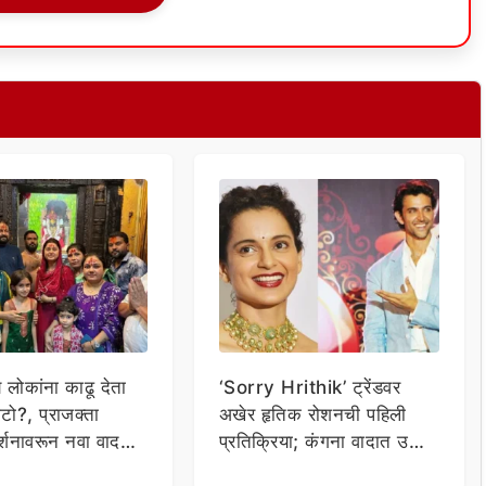
य लोकांना काढू देता
‘Sorry Hrithik’ ट्रेंडवर
टो?, प्राजक्ता
अखेर हृतिक रोशनची पहिली
र्शनावरून नवा वाद;
प्रतिक्रिया; कंगना वादात उडी
ा थेट प्रशासनालाच
घेत म्हणाला…