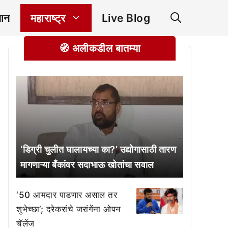
ञान
महाराष्ट्र
Live Blog
🧭 अलीकडील बातम्या
‘डिग्री चुलीत घालायच्या का?’ उद्योगासाठी तारण
मागणाऱ्या बँकांवर सदाभाऊ खोतांचा सवाल
‘50 आमदार पाडणार असाल तर
शुभेच्छा’; दरेकरांचे जरांगेंना ओपन
चॅलेंज