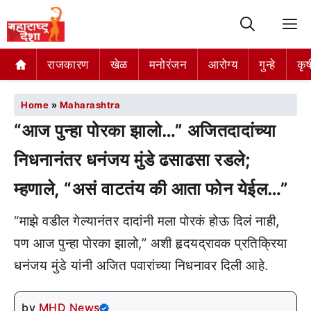
M
राजकारण
खेळ
मनोरंजन
आरोग्य
गुन्हे
कृष
Home
»
Maharashtra
“आज पुन्हा पोरका झालो…” अजितदादांच्या
निधनानंतर धनंजय मुंडे ढसाढसा रडले;
म्हणाले, “असं वाटतंय की आता फोन येईल…”
“माझे वडील गेल्यानंतर दादांनी मला पोरकं होऊ दिलं नाही,
पण आज पुन्हा पोरका झालो,” अशी हृदयद्रावक प्रतिक्रिया
धनंजय मुंडे यांनी अजित पवारांच्या निधनावर दिली आहे.
by
MHD News