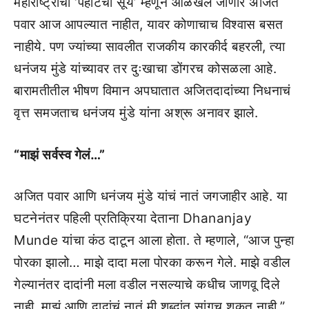
महाराष्ट्राचा ‘पहाटेचा सूर्य’ म्हणून ओळखले जाणारे अजित
पवार आज आपल्यात नाहीत, यावर कोणाचाच विश्वास बसत
नाहीये. पण ज्यांच्या सावलीत राजकीय कारकीर्द बहरली, त्या
धनंजय मुंडे यांच्यावर तर दुःखाचा डोंगरच कोसळला आहे.
बारामतीतील भीषण विमान अपघातात अजितदादांच्या निधनाचं
वृत्त समजताच धनंजय मुंडे यांना अश्रू अनावर झाले.
“माझं सर्वस्व गेलं…”
अजित पवार आणि धनंजय मुंडे यांचं नातं जगजाहीर आहे. या
घटनेनंतर पहिली प्रतिक्रिया देताना Dhananjay
Munde यांचा कंठ दाटून आला होता. ते म्हणाले, “आज पुन्हा
पोरका झालो… माझे दादा मला पोरका करून गेले. माझे वडील
गेल्यानंतर दादांनी मला वडील नसल्याचे कधीच जाणवू दिले
नाही. माझं आणि दादांचं नातं मी शब्दांत सांगूच शकत नाही.”