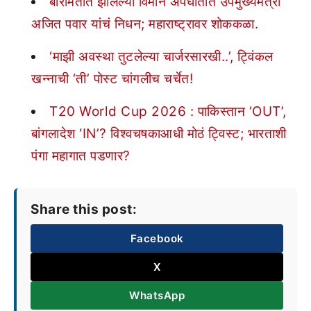
बारामतीत झालेल्या विमान अपघातात उपमुख्यमंत्री
अजित पवार यांचं निधन; महाराष्ट्रावर शोककळा.
‘माझी अवस्था तुटलेल्या चार्जरसारखी..’, ट्विंकल
खन्नाची ‘ती’ पोस्ट चांगलीच चर्चेत!
T20 World Cup 2026 : पाकिस्तान ‘OUT’,
बांगलादेश ‘IN’? विश्वचषकाआधी मोठं ट्विस्ट; भारताशी
पंगा महागात पडणार?
Share this post:
Facebook
X
WhatsApp