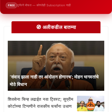
पूर्णपणे मोफत — कोणतेही Subscription नाही
FREE
🧭 अलीकडील बातम्या
‘संवाद झाला नाही तर आंदोलन होणारच’; मोहन भागवतांचे
मोठे विधान
शिवसेना चिन्ह लढाईत नवा ट्विस्ट; सुप्रीम
कोर्टाच्या टिप्पणीने राजकीय चर्चांना उधाण