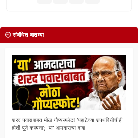
🕘 संबंधित बातम्या
शरद पवारांबाबत मोठा गौप्यस्फोट! ‘पहाटेच्या शपथविधीचीही
होती पूर्ण कल्पना’; ‘या’ आमदाराचा दावा