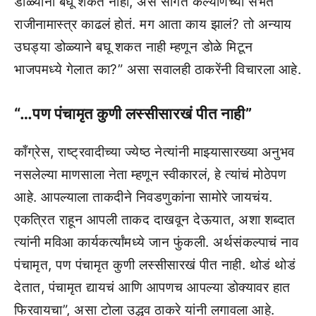
डोळ्यांनी बघू शकत नाही, असं सांगत कल्याणच्या सभेत
राजीनामास्त्र काढलं होतं. मग आता काय झालं? तो अन्याय
उघड्या डोळ्याने बघू शकत नाही म्हणून डोळे मिटून
भाजपमध्ये गेलात का?” असा सवालही ठाकरेंनी विचारला आहे.
“…पण पंचामृत कुणी लस्सीसारखं पीत नाही”
काँग्रेस, राष्ट्रवादीच्या ज्येष्ठ नेत्यांनी माझ्यासारख्या अनुभव
नसलेल्या माणसाला नेता म्हणून स्वीकारलं, हे त्यांचं मोठेपण
आहे. आपल्याला ताकदीने निवडणुकांना सामोरे जायचंय.
एकत्रित राहून आपली ताकद दाखवून देऊयात, अशा शब्दात
त्यांनी मविआ कार्यकर्त्यांमध्ये जान फुंकली. अर्थसंकल्पाचं नाव
पंचामृत, पण पंचामृत कुणी लस्सीसारखं पीत नाही. थोडं थोडं
देतात, पंचामृत द्यायचं आणि आपणच आपल्या डोक्यावर हात
फिरवायचा”, असा टोला उद्धव ठाकरे यांनी लगावला आहे.