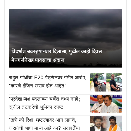
विदर्भात उकाड्यानंतर दिलासा; पुढील काही दिवस
मेघगर्जनेसह पावसाचा अंदाज
राहुल गांधींचा E20 पेट्रोलवर गंभीर आरोप;
‘कारचे इंजिन खराब होत आहेत’
‘प्रदेशाध्यक्ष बदलाच्या चर्चेत तथ्य नाही’;
सुनील तटकरेंची भूमिका स्पष्ट
‘ठाणे की रिक्षा’ म्हटल्यावर आग लागते,
जरांगेची भाषा मान्य आहे का? सदावर्तेंचा