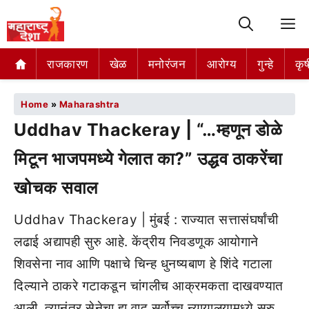
M
राजकारण
खेळ
मनोरंजन
आरोग्य
गुन्हे
कृष
Home
»
Maharashtra
Uddhav Thackeray | “…म्हणून डोळे
मिटून भाजपमध्ये गेलात का?” उद्धव ठाकरेंचा
खोचक सवाल
Uddhav Thackeray | मुंबई : राज्यात सत्तासंघर्षांची
लढाई अद्यापही सुरु आहे. केंद्रीय निवडणूक आयोगाने
शिवसेना नाव आणि पक्षाचे चिन्ह धुनष्यबाण हे शिंदे गटाला
दिल्याने ठाकरे गटाकडून चांगलीच आक्रमकता दाखवण्यात
आली. त्यानंतर सेनेचा हा वाद सर्वोच्च न्यायालयामध्ये सुरु