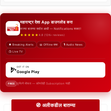
महाराष्ट्र देशा App डाउनलोड करा
ताज्या बातम्या सर्वात आधी — Notifications सकट!
★★★★★
4.8 (12K+ reviews)
🔔 Breaking Alerts
📖 Offline वाचा
🎙️ Audio News
📺 Live TV
GET IT ON
Google Play
पूर्णपणे मोफत — कोणतेही Subscription नाही
FREE
🧭 अलीकडील बातम्या