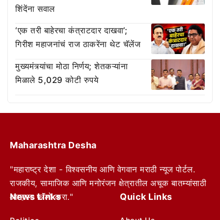
शिंदेंना सवाल
‘एक तरी बाहेरचा कंत्राटदार दाखवा’;
गिरीश महाजनांचं राज ठाकरेंना थेट चॅलेंज
मुख्यमंत्र्यांचा मोठा निर्णय; शेतकऱ्यांना
मिळाले 5,029 कोटी रुपये
Maharashtra Desha
"महाराष्ट्र देशा - विश्वसनीय आणि वेगवान मराठी न्यूज पोर्टल.
राजकीय, सामाजिक आणि मनोरंजन क्षेत्रातील अचूक बातम्यांसाठी
News Links
Quick Links
आम्हाला फॉलो करा."