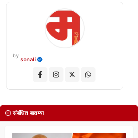
by
sonali
🕘 संबंधित बातम्या