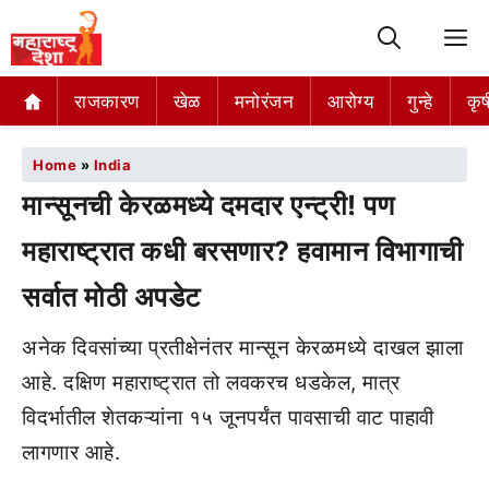
M
राजकारण
खेळ
मनोरंजन
आरोग्य
गुन्हे
कृष
Home
»
India
मान्सूनची केरळमध्ये दमदार एन्ट्री! पण
महाराष्ट्रात कधी बरसणार? हवामान विभागाची
सर्वात मोठी अपडेट
अनेक दिवसांच्या प्रतीक्षेनंतर मान्सून केरळमध्ये दाखल झाला
आहे. दक्षिण महाराष्ट्रात तो लवकरच धडकेल, मात्र
विदर्भातील शेतकऱ्यांना १५ जूनपर्यंत पावसाची वाट पाहावी
लागणार आहे.