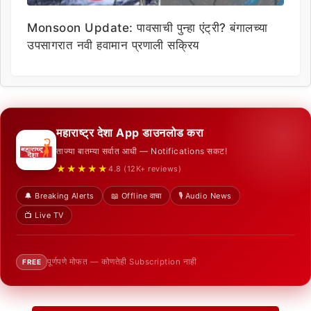
Monsoon Update: पावसाची पुन्हा एंट्री? बंगालच्या
उपसागरात नवी हवामान प्रणाली सक्रिय
महाराष्ट्र देशा App डाउनलोड करा
ताज्या बातम्या सर्वात आधी — Notifications सकट!
★★★★★
4.8 (12K+ reviews)
🔔 Breaking Alerts
📖 Offline वाचा
🎙️ Audio News
📺 Live TV
पूर्णपणे मोफत — कोणतेही Subscription नाही
FREE