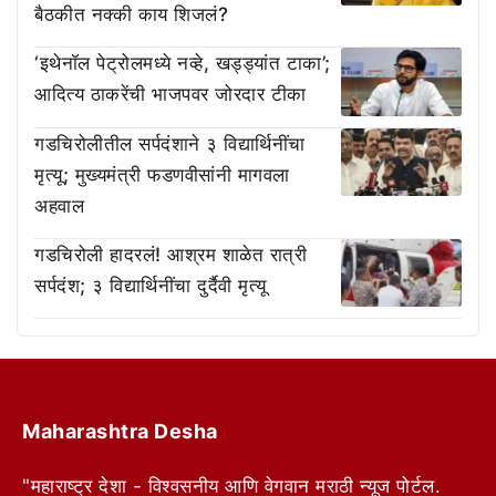
बैठकीत नक्की काय शिजलं?
‘इथेनॉल पेट्रोलमध्ये नव्हे, खड्ड्यांत टाका’;
आदित्य ठाकरेंची भाजपवर जोरदार टीका
गडचिरोलीतील सर्पदंशाने ३ विद्यार्थिनींचा
मृत्यू; मुख्यमंत्री फडणवीसांनी मागवला
अहवाल
गडचिरोली हादरलं! आश्रम शाळेत रात्री
सर्पदंश; ३ विद्यार्थिनींचा दुर्दैवी मृत्यू
Maharashtra Desha
"महाराष्ट्र देशा - विश्वसनीय आणि वेगवान मराठी न्यूज पोर्टल.