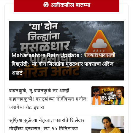
🧭 अलीकडील बातम्या
Maharashtra Rain Update : राज्यात पावसाची
विश्रांती; ‘या’ दोन जिल्ह्यांना मुसळधार पावसाचा ऑरेंज
अलर्ट
बावनकुळे, तू बावनकुळे तर आम्ही
शहान्नवकुळी! मराठ्यांच्या नोंदींवरून मनोज
जरांगेंचा थेट इशारा
सुप्रिया सुळेंच्या नेतृत्वात पवारांचे शिलेदार
मोदींच्या दरबारात; त्या १५ मिनिटांच्या