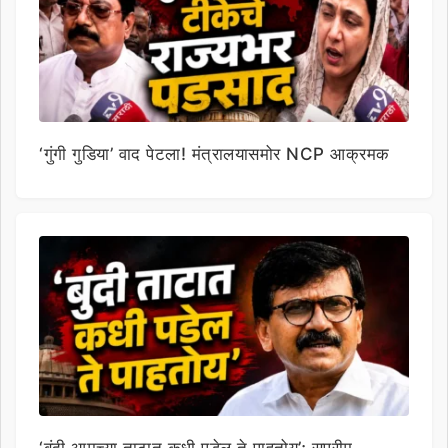
‘गुंगी गुडिया’ वाद पेटला! मंत्रालयासमोर NCP आक्रमक
‘बुंदी आमच्या ताटात कधी पडेल ते पाहतोय’; सुप्रीम