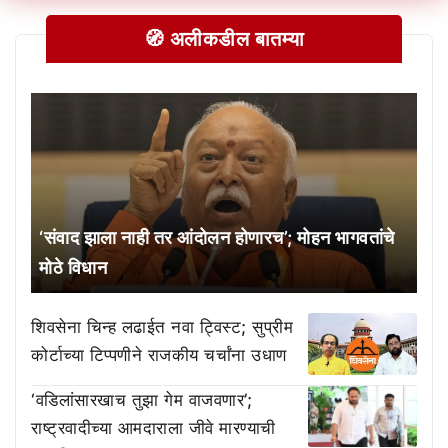
🧭 अलीकडील बातम्या
‘संवाद झाला नाही तर आंदोलन होणारच’; मोहन भागवतांचे
मोठे विधान
शिवसेना चिन्ह लढाईत नवा ट्विस्ट; सुप्रीम
कोर्टाच्या टिप्पणीने राजकीय चर्चांना उधाण
‘वडिलांसारखाच तुझा गेम वाजवणार’;
राष्ट्रवादीच्या आमदाराला जीवे मारण्याची