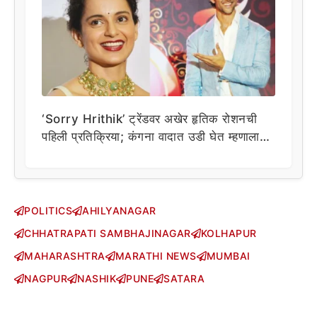
‘Sorry Hrithik’ ट्रेंडवर अखेर हृतिक रोशनची
पहिली प्रतिक्रिया; कंगना वादात उडी घेत म्हणाला…
POLITICS
AHILYANAGAR
CHHATRAPATI SAMBHAJINAGAR
KOLHAPUR
MAHARASHTRA
MARATHI NEWS
MUMBAI
NAGPUR
NASHIK
PUNE
SATARA