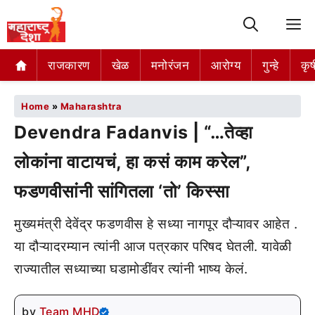
M
राजकारण
खेळ
मनोरंजन
आरोग्य
गुन्हे
कृष
Home
»
Maharashtra
Devendra Fadanvis | “…तेव्हा
लोकांना वाटायचं, हा कसं काम करेल”,
फडणवीसांनी सांगितला ‘तो’ किस्सा
मुख्यमंत्री देवेंद्र फडणवीस हे सध्या नागपूर दौऱ्यावर आहेत .
या दौऱ्यादरम्यान त्यांनी आज पत्रकार परिषद घेतली. यावेळी
राज्यातील सध्याच्या घडामोडींवर त्यांनी भाष्य केलं.
by
Team MHD