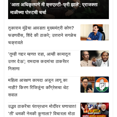
‘आता अधिकृतपणे मी क्रुएल्टी-फ्री झाले’; प्राजक्ता
माळीच्या पोस्टची चर्चा
तुकाराम मुंढेंचा आवडता मुख्यमंत्री कोण?
फडणवीस, शिंदे की ठाकरे; उत्तराने सगळेच
चक्रावले
‘तुम्ही गद्दार म्हणत राहा, आम्ही कामातून
उत्तर देऊ’; रामदास कदमांचा ठाकरेंवर
निशाणा
महिला आरक्षण कायदा अजून लागू का
नाही? किरण रिजिजूंना काँग्रेसचा थेट
सवाल
उद्धव ठाकरेंचा पंतप्रधान मोदींवर घणाघात!
‘ती’ धमकी नेमकी कुणाला? विचारला मोठा