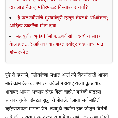
दाराआड बैठक; मंत्रिमंडळ विस्तारावर चर्चा?
‘हे फडणवीसांचे मुख्यमंत्री म्हणून शेवटचे अधिवेशन’;
आदित्य ठाकरेंचा मोठा दावा
महायुतीत भूकंप! “मी फडणवीसांना आधीच सावध
केलं होतं…”; अजित पवारांबाबत रवींद्र चव्हाणांचा मोठा
गौप्यस्फोट
पुढे ते म्हणाले, “लोकांच्या लक्षात आलं की विदर्भासाठी आपण
मोठं काम केलंच. पण त्याचवेळी महाराष्ट्राच्या कुठल्याच
भागावर आपण अन्याय होऊ दिला नाही.” यावेळी वाढत्या
सायबर गुन्हेगारीबद्दल सुद्धा ते बोलले. “आता सर्व माहिती
व्हॉट्सअपला मागता येते. त्यामुळे सर्वांना हात जोडून विनंती
आहे की, नुसता गुन्हा करणारा गुन्हेगार नाही, तर अशा गोष्टी