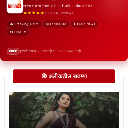
ताज्या बातम्या सर्वात आधी — Notifications सकट!
★★★★★
4.8 (12K+ reviews)
🔔 Breaking Alerts
📖 Offline वाचा
🎙️ Audio News
📺 Live TV
पूर्णपणे मोफत — कोणतेही Subscription नाही
FREE
🧭 अलीकडील बातम्या