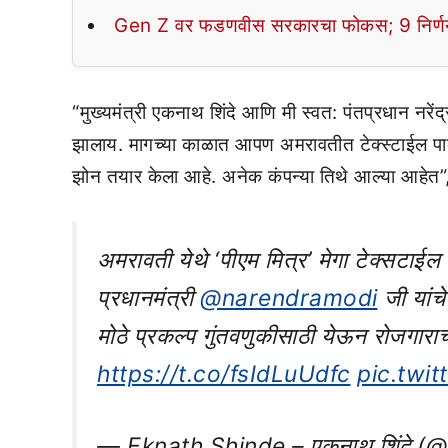
Gen Z वर फडणवीस सरकारचा फोकस; 9 निर्णय
“मुख्यमंत्री एकनाथ शिंदे आणि मी स्वत: पंतप्रधान नरेंद्र
झालाय. मागच्या काळात आपण अमरावतीत टेक्स्टाईल पा
झोन तयार केला आहे. अनेक कंपन्या तिथे आल्या आहेत”, 
अमरावती येथे ‘पीएम मित्र’ मेगा टेक्सटाईल प
प्रधानमंत्री
@narendramodi
जी यांचे 
मोठे प्रकल्प गुंतवणुकीसाठी येऊन रोजगाराच
https://t.co/fsIdLuUdfc
pic.twi
— Eknath Shinde – एकनाथ शिंदे 