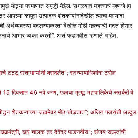
ुळे मोठ्या प्रमाणात समृद्धी येईल. सगळ्यात महत्त्वाचं म्हणजे हा
ंतर आपल्या कापूस उत्पादक शेतकऱ्यांनादेखील त्याचा फायादा
ांची अर्थव्यवस्था बदलण्याकरता देखील मोठी महत्त्वाची मदत होणार
 शासनाचे आभार व्यक्त करतो”, असं फडणवीस म्हणाले आहेत.
 टट्टू सत्ताधाऱ्यांनी बसवलेत”; सरन्यायाधिशांना ट्रोल
5 दिवसात 46 नवे रुग्ण, एकाचा मृत्यू; महापालिकेचे सतर्कतेचे
ोडून शेतकऱ्यांच्या जखमेवर मीठ चोळतात”; अजित पवारांची अब्दुल
 मख्खमंत्री, खरे चालक तर देवेंद्र फडणवीस”; संजय राऊतांची