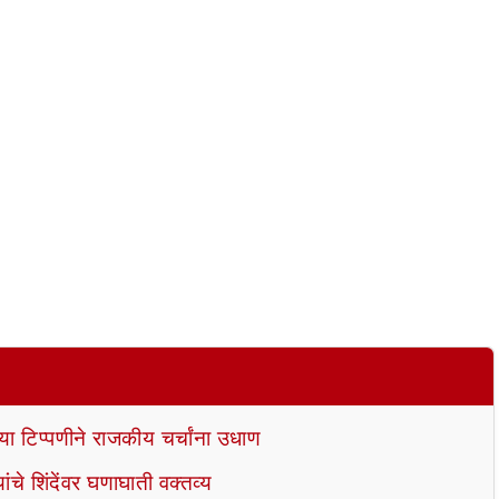
्या टिप्पणीने राजकीय चर्चांना उधाण
ांचे शिंदेंवर घणाघाती वक्तव्य