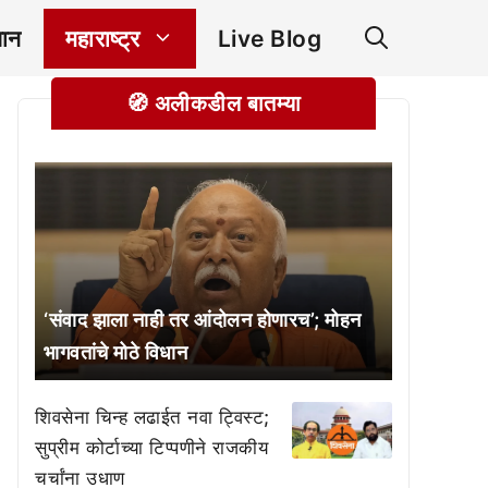
ञान
महाराष्ट्र
Live Blog
🧭 अलीकडील बातम्या
‘संवाद झाला नाही तर आंदोलन होणारच’; मोहन
भागवतांचे मोठे विधान
शिवसेना चिन्ह लढाईत नवा ट्विस्ट;
सुप्रीम कोर्टाच्या टिप्पणीने राजकीय
चर्चांना उधाण