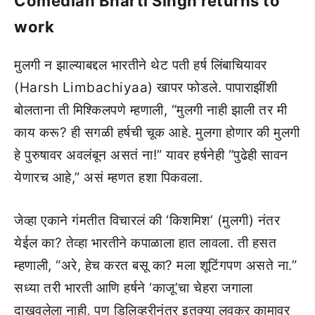
Comedian Bharti Singh returns to
work
मुलगी न झाल्याबद्दल भारतीने थेट पती हर्ष लिंबाचियावर
(Harsh Limbachiyaa) खापर फोडले. पापाराझींशी
बोलताना ती मिश्किलपणे म्हणाली, “मुलगी नाही झाली तर मी
काय करू? ही सगळी हर्षची चूक आहे. मुलगा होणार की मुलगी
हे पुरुषावर अवलंबून असतं ना!” यावर हर्षनेही “पुढेही सावन
येणारच आहे,” असं म्हणत हशा पिकवला.
जेव्हा एकाने गंमतीत विचारलं की ‘किशमिश’ (मुलगी) नंतर
येईल का? तेव्हा भारतीने कपाळाला हात लावला. ती हसत
म्हणाली, “अरे, हेच करत बसू का? मला शूटिंगपण असते ना.”
सध्या तरी भारती आणि हर्षने ‘काजू’चा चेहरा जगाला
दाखवलेला नाही, पण डिलिव्हरीनंतर इतक्या लवकर कामावर