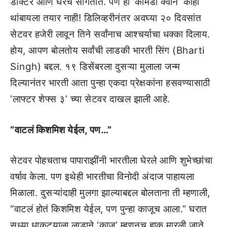
डॉक्टर आणि घरचे सांगतात. पण ही ‘कॉमेडी क्वीन’ काही
थांबायला तयार नाही! डिलिव्हरीनंतर अवघ्या २० दिवसांत
सेटवर हजेरी लावून तिने सर्वांनाच आश्चर्याचा धक्का दिलाय.
होय, आपण बोलतोय सर्वांची लाडकी भारती सिंग (Bharti
Singh) बद्दल. १९ डिसेंबरला दुसऱ्या मुलाला जन्म
दिल्यानंतर भारती आता पुन्हा एकदा प्रेक्षकांना हसवण्यासाठी
‘लाफ्टर शेफ्स ३’ च्या सेटवर दाखल झाली आहे.
“वाटलं किशमिश येईल, पण…”
सेटवर पोहचताच पापाराझींनी भारतीला घेरले आणि शुभेच्छांचा
वर्षाव केला. पण इथेही भारतीचा विनोदी अंदाज पाहायला
मिळाला. दुसऱ्यांदाही मुलगा झाल्याबद्दल बोलताना ती म्हणाली,
“वाटलं होतं किशमिश येईल, पण पुन्हा काजूच आला.” घरात
सध्या धाकट्याला लाडाने ‘काजू’ म्हणूनच हाक मारली जाते.