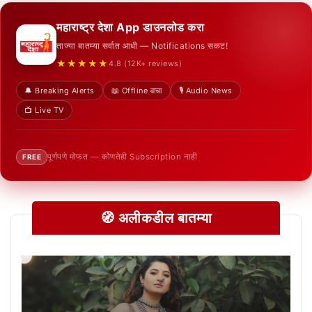
महाराष्ट्र देशा App डाउनलोड करा
ताज्या बातम्या सर्वात आधी — Notifications सकट!
★★★★★
4.8 (12K+ reviews)
🔔 Breaking Alerts
📖 Offline वाचा
🎙️ Audio News
📺 Live TV
पूर्णपणे मोफत — कोणतेही Subscription नाही
FREE
🧭 अलीकडील बातम्या