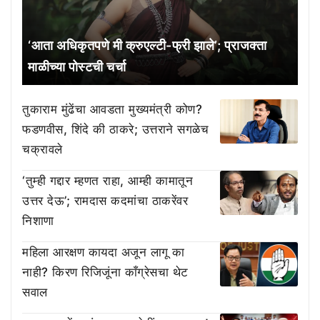
‘आता अधिकृतपणे मी क्रुएल्टी-फ्री झाले’; प्राजक्ता
माळीच्या पोस्टची चर्चा
तुकाराम मुंढेंचा आवडता मुख्यमंत्री कोण?
फडणवीस, शिंदे की ठाकरे; उत्तराने सगळेच
चक्रावले
‘तुम्ही गद्दार म्हणत राहा, आम्ही कामातून
उत्तर देऊ’; रामदास कदमांचा ठाकरेंवर
निशाणा
महिला आरक्षण कायदा अजून लागू का
नाही? किरण रिजिजूंना काँग्रेसचा थेट
सवाल