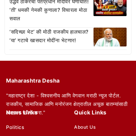
उद्धव ठाकरेंचा पंतप्रधान मोदींवर घणाघात!
‘ती’ धमकी नेमकी कुणाला? विचारला मोठा
सवाल
‘सदिच्छा भेट’ की मोठी राजकीय हालचाल?
‘या’ गटाचे खासदार मोदींना भेटणार!
Maharashtra Desha
"महाराष्ट्र देशा - विश्वसनीय आणि वेगवान मराठी न्यूज पोर्टल.
राजकीय, सामाजिक आणि मनोरंजन क्षेत्रातील अचूक बातम्यांसाठी
News Links
Quick Links
आम्हाला फॉलो करा."
Politics
About Us