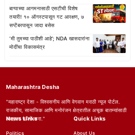
बाप्पाच्या आगमनासाठी एसटीची विशेष
तयारी! १० ऑगस्टपासून गट आरक्षण, ७
सप्टेंबरपासून जादा बसेस
‘मी तुमच्या पाठीशी आहे’; NDA खासदारांना
मोदींचा विकासमंत्र
Maharashtra Desha
"महाराष्ट्र देशा - विश्वसनीय आणि वेगवान मराठी न्यूज पोर्टल.
राजकीय, सामाजिक आणि मनोरंजन क्षेत्रातील अचूक बातम्यांसाठी
News Links
Quick Links
आम्हाला फॉलो करा."
Politics
About Us