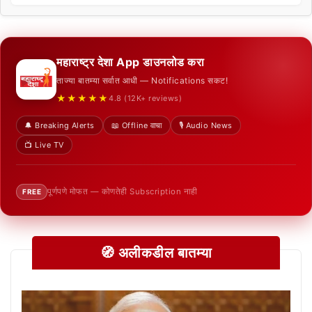
महाराष्ट्र देशा App डाउनलोड करा
ताज्या बातम्या सर्वात आधी — Notifications सकट!
★★★★★
4.8 (12K+ reviews)
🔔 Breaking Alerts
📖 Offline वाचा
🎙️ Audio News
📺 Live TV
पूर्णपणे मोफत — कोणतेही Subscription नाही
FREE
🧭 अलीकडील बातम्या