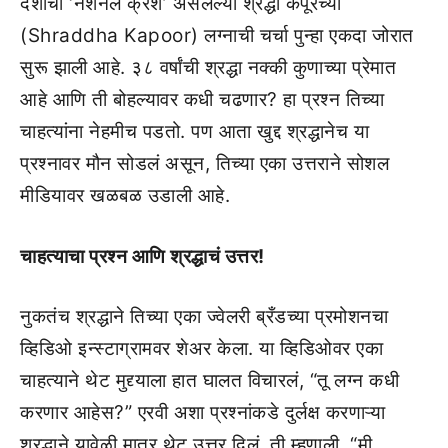
देशाची ‘नॅशनल क्रश’ असलेल्या श्रद्धा कपूरच्या
(Shraddha Kapoor) लग्नाची चर्चा पुन्हा एकदा जोरात
सुरू झाली आहे. ३८ वर्षांची श्रद्धा नक्की कुणाच्या प्रेमात
आहे आणि ती बोहल्यावर कधी चढणार? हा प्रश्न तिच्या
चाहत्यांना नेहमीच पडतो. पण आता खुद्द श्रद्धानेच या
प्रश्नावर मौन सोडलं असून, तिच्या एका उत्तराने सोशल
मीडियावर खळबळ उडाली आहे.
चाहत्याचा प्रश्न आणि श्रद्धाचं उत्तर!
नुकतंच श्रद्धाने तिच्या एका ज्वेलरी ब्रँडच्या प्रमोशनचा
व्हिडिओ इन्स्टाग्रामवर शेअर केला. या व्हिडिओवर एका
चाहत्याने थेट मुद्द्याला हात घालत विचारलं, “तू लग्न कधी
करणार आहेस?” एरवी अशा प्रश्नांकडे दुर्लक्ष करणाऱ्या
श्रद्धाने यावेळी मात्र थेट उत्तर दिलं. ती म्हणाली, “मी