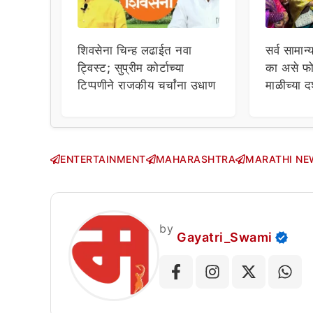
शिवसेना चिन्ह लढाईत नवा
सर्व सामान्
ट्विस्ट; सुप्रीम कोर्टाच्या
का असे फो
टिप्पणीने राजकीय चर्चांना उधाण
माळीच्या द
चाहत्यांच
सवाल!
ENTERTAINMENT
MAHARASHTRA
MARATHI NE
by
Gayatri_Swami