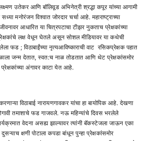
लक्ष्मण उतेकर आणि बॉलिवूड अभिनेत्री श्रद्धा कपूर यांच्या आगामी
 मनोरंजन विश्वात जोरदार चर्चा आहे. महाराष्ट्राच्या
ा जीवनावर आधारित या चित्रपटाचा टीझर नुकताच प्रेक्षकांच्या
रेक्षकांचे लक्ष वेधून घेतले असून सोशल मीडियावर या कथेची
ेला फड ; विठाबाईंच्या नृत्यआविष्काराची वाट रसिकप्रेक्षक पहात
ाला जन्म देतात, स्वत:च नाळ तोडतात आणि थेट प्रेक्षकांसमोर
रेक्षकांच्या अंगावर काटा येत आहे.
ाण करणाऱ्या विठाबाई नारायणगावकर यांचा हा बायोपिक आहे. देखणा
वोगावी तमाशाचे फड गाजवले. नऊ महिन्यांचे दिवस भरलेले
र्यक्रमात वेदना असह्य झाल्यावर त्यांनी बॅकस्टेजला जाऊन एका
ऱ्याच क्षणी पोटाला कपडा बांधून पुन्हा प्रेक्षकांसमोर