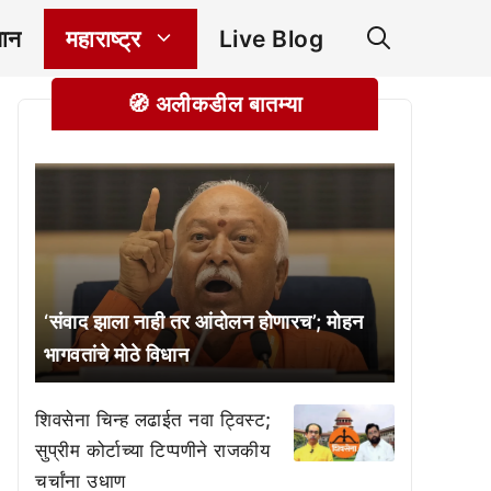
ञान
महाराष्ट्र
Live Blog
🧭 अलीकडील बातम्या
‘संवाद झाला नाही तर आंदोलन होणारच’; मोहन
भागवतांचे मोठे विधान
शिवसेना चिन्ह लढाईत नवा ट्विस्ट;
सुप्रीम कोर्टाच्या टिप्पणीने राजकीय
चर्चांना उधाण