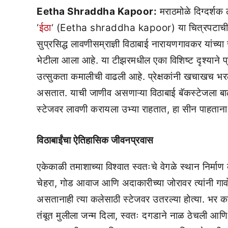
Eetha Shraddha Kapoor:
मराठमोळे दिग्दर्शक 
‘
ईठा
‘ (Eetha shraddha kapoor) या चित्रपटाची सध्या
सुप्रसिद्ध लावणीसम्राज्ञी विठाबाई नारायणगावकर यांच्य
भेटीला आला आहे. या टीझरमधील एका विशिष्ट दृश्याने प्
उत्सुकता कमालीची वाढली आहे. प्रेक्षकांनी खचाखच भरल
असतात. याची जाणीव असणाऱ्या विठाबाई बॅकस्टेजला बाळ
स्टेजवर लावणी करायला उभ्या राहतात, हा सीन पाहताना प्
विठाबाईंचा ऐतिहासिक जीवनप्रवास
एकेकाळी तमाशाच्या विश्वात स्वतःचे वेगळे स्थान निर्म
चेहरा, गोड आवाज आणि अदाकारीच्या जोरावर त्यांनी गा
असतानाही त्या कलेसाठी स्टेजवर उतरल्या होत्या. भर का
तंबूत मुलीला जन्म दिला, स्वतः दगडाने नाळ ठेचली आणि दुस