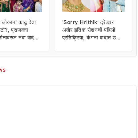
य लोकांना काढू देता
‘Sorry Hrithik’ ट्रेंडवर
टो?, प्राजक्ता
अखेर हृतिक रोशनची पहिली
र्शनावरून नवा वाद;
प्रतिक्रिया; कंगना वादात उडी
ा थेट प्रशासनालाच
घेत म्हणाला…
WS