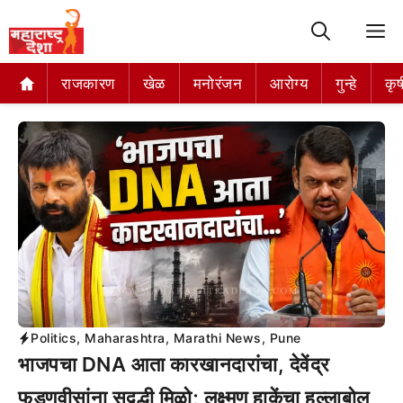
M
राजकारण
खेळ
मनोरंजन
आरोग्य
गुन्हे
कृष
Politics
,
Maharashtra
,
Marathi News
,
Pune
भाजपचा DNA आता कारखानदारांचा, देवेंद्र
फडणवीसांना सद्बुद्धी मिळो; लक्ष्मण हाकेंचा हल्लाबोल