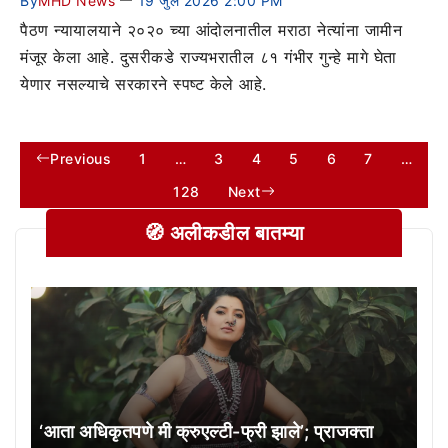
By
MHD News
19 जुलै 2026 2:00 PM
पैठण न्यायालयाने २०२० च्या आंदोलनातील मराठा नेत्यांना जामीन
मंजूर केला आहे. दुसरीकडे राज्यभरातील ८१ गंभीर गुन्हे मागे घेता
येणार नसल्याचे सरकारने स्पष्ट केले आहे.
Previous
1
…
3
4
5
6
7
…
128
Next
🧭 अलीकडील बातम्या
‘आता अधिकृतपणे मी क्रुएल्टी-फ्री झाले’; प्राजक्ता