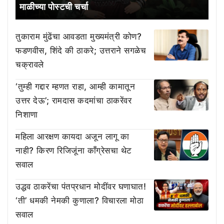
माळीच्या पोस्टची चर्चा
तुकाराम मुंढेंचा आवडता मुख्यमंत्री कोण?
फडणवीस, शिंदे की ठाकरे; उत्तराने सगळेच
चक्रावले
‘तुम्ही गद्दार म्हणत राहा, आम्ही कामातून
उत्तर देऊ’; रामदास कदमांचा ठाकरेंवर
निशाणा
महिला आरक्षण कायदा अजून लागू का
नाही? किरण रिजिजूंना काँग्रेसचा थेट
सवाल
उद्धव ठाकरेंचा पंतप्रधान मोदींवर घणाघात!
‘ती’ धमकी नेमकी कुणाला? विचारला मोठा
सवाल