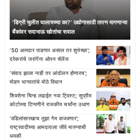
‘डिग्री चुलीत घालायच्या का?’ उद्योगासाठी तारण मागणाऱ्या
बँकांवर सदाभाऊ खोतांचा सवाल
‘50 आमदार पाडणार असाल तर शुभेच्छा’;
दरेकरांचे जरांगेंना ओपन चॅलेंज
‘संवाद झाला नाही तर आंदोलन होणारच’;
मोहन भागवतांचे मोठे विधान
शिवसेना चिन्ह लढाईत नवा ट्विस्ट; सुप्रीम
कोर्टाच्या टिप्पणीने राजकीय चर्चांना उधाण
‘वडिलांसारखाच तुझा गेम वाजवणार’;
राष्ट्रवादीच्या आमदाराला जीवे मारण्याची
धमकी