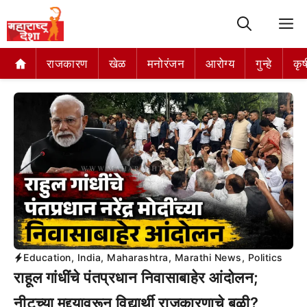
M
राजकारण
खेळ
मनोरंजन
आरोग्य
गुन्हे
कृष
Education
,
India
,
Maharashtra
,
Marathi News
,
Politics
राहूल गांधींचे पंतप्रधान निवासाबाहेर आंदोलन;
नीटच्या मुद्द्यावरून विद्यार्थी राजकारणाचे बळी?