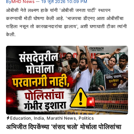
By
MHD News
19 जुलै 2026 10:09 PM
—
ओबीसी नेते लक्ष्मण हाके यांनी 'ओबीसी जनता पार्टी' स्थापन
करण्याची मोठी घोषणा केली आहे. 'भाजपचा डीएनए आता ओबीसींचा
राहिला नसून तो कारखानदारांचा झालाय', अशी घणाघाती टीका त्यांनी
केली.
Education
,
India
,
Marathi News
,
Politics
अभिजीत दिपकेंच्या ‘संसद चलो’ मोर्चाला पोलिसांचा