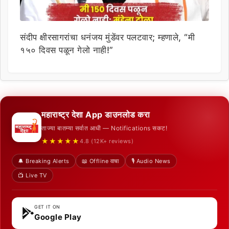
संदीप क्षीरसागरांचा धनंजय मुंडेंवर पलटवार; म्हणाले, “मी
१५० दिवस पळून गेलो नाही!”
महाराष्ट्र देशा App डाउनलोड करा
ताज्या बातम्या सर्वात आधी — Notifications सकट!
★★★★★
4.8 (12K+ reviews)
🔔 Breaking Alerts
📖 Offline वाचा
🎙️ Audio News
📺 Live TV
GET IT ON
Google Play