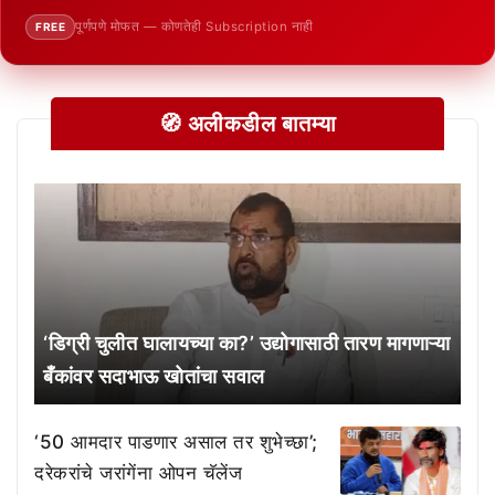
पूर्णपणे मोफत — कोणतेही Subscription नाही
FREE
🧭 अलीकडील बातम्या
‘डिग्री चुलीत घालायच्या का?’ उद्योगासाठी तारण मागणाऱ्या
बँकांवर सदाभाऊ खोतांचा सवाल
‘50 आमदार पाडणार असाल तर शुभेच्छा’;
दरेकरांचे जरांगेंना ओपन चॅलेंज