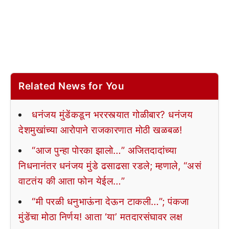
Related News for You
धनंजय मुंडेंकडून भररस्त्यात गोळीबार? धनंजय
देशमुखांच्या आरोपाने राजकारणात मोठी खळबळ!
“आज पुन्हा पोरका झालो…” अजितदादांच्या
निधनानंतर धनंजय मुंडे ढसाढसा रडले; म्हणाले, “असं
वाटतंय की आता फोन येईल…”
“मी परळी धनुभाऊंना देऊन टाकली…”; पंकजा
मुंडेंचा मोठा निर्णय! आता ‘या’ मतदारसंघावर लक्ष