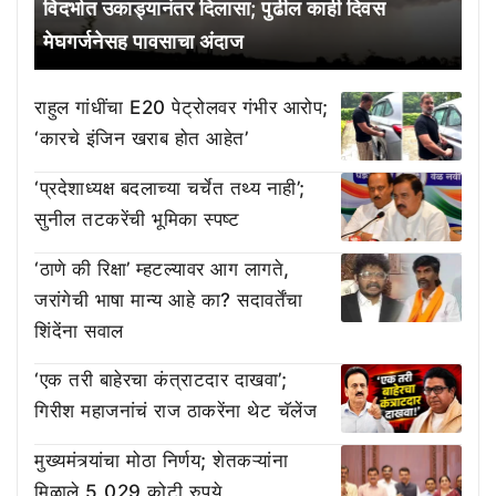
विदर्भात उकाड्यानंतर दिलासा; पुढील काही दिवस
मेघगर्जनेसह पावसाचा अंदाज
राहुल गांधींचा E20 पेट्रोलवर गंभीर आरोप;
‘कारचे इंजिन खराब होत आहेत’
‘प्रदेशाध्यक्ष बदलाच्या चर्चेत तथ्य नाही’;
सुनील तटकरेंची भूमिका स्पष्ट
‘ठाणे की रिक्षा’ म्हटल्यावर आग लागते,
जरांगेची भाषा मान्य आहे का? सदावर्तेंचा
शिंदेंना सवाल
‘एक तरी बाहेरचा कंत्राटदार दाखवा’;
गिरीश महाजनांचं राज ठाकरेंना थेट चॅलेंज
मुख्यमंत्र्यांचा मोठा निर्णय; शेतकऱ्यांना
मिळाले 5,029 कोटी रुपये