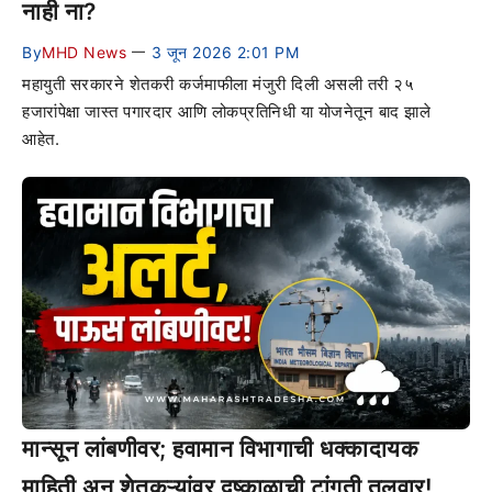
नाही ना?
By
MHD News
3 जून 2026 2:01 PM
—
महायुती सरकारने शेतकरी कर्जमाफीला मंजुरी दिली असली तरी २५
हजारांपेक्षा जास्त पगारदार आणि लोकप्रतिनिधी या योजनेतून बाद झाले
आहेत.
मान्सून लांबणीवर; हवामान विभागाची धक्कादायक
माहिती अन् शेतकऱ्यांवर दुष्काळाची टांगती तलवार!