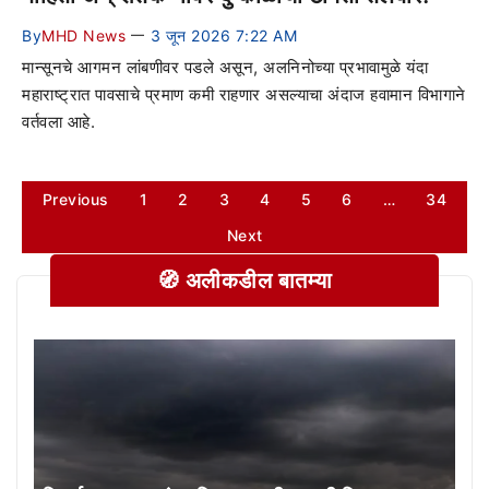
By
MHD News
3 जून 2026 7:22 AM
—
मान्सूनचे आगमन लांबणीवर पडले असून, अलनिनोच्या प्रभावामुळे यंदा
महाराष्ट्रात पावसाचे प्रमाण कमी राहणार असल्याचा अंदाज हवामान विभागाने
वर्तवला आहे.
Previous
1
2
3
4
5
6
…
34
Next
🧭 अलीकडील बातम्या