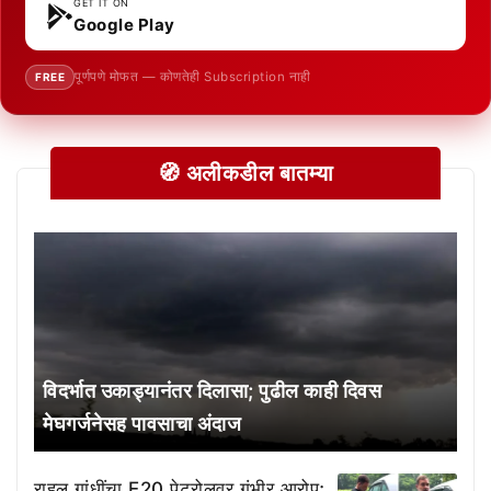
GET IT ON
Google Play
पूर्णपणे मोफत — कोणतेही Subscription नाही
FREE
🧭 अलीकडील बातम्या
विदर्भात उकाड्यानंतर दिलासा; पुढील काही दिवस
मेघगर्जनेसह पावसाचा अंदाज
राहुल गांधींचा E20 पेट्रोलवर गंभीर आरोप;