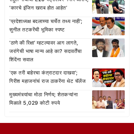
‘कारचे इंजिन खराब होत आहेत’
‘प्रदेशाध्यक्ष बदलाच्या चर्चेत तथ्य नाही’;
सुनील तटकरेंची भूमिका स्पष्ट
‘ठाणे की रिक्षा’ म्हटल्यावर आग लागते,
जरांगेची भाषा मान्य आहे का? सदावर्तेंचा
शिंदेंना सवाल
‘एक तरी बाहेरचा कंत्राटदार दाखवा’;
गिरीश महाजनांचं राज ठाकरेंना थेट चॅलेंज
मुख्यमंत्र्यांचा मोठा निर्णय; शेतकऱ्यांना
मिळाले 5,029 कोटी रुपये