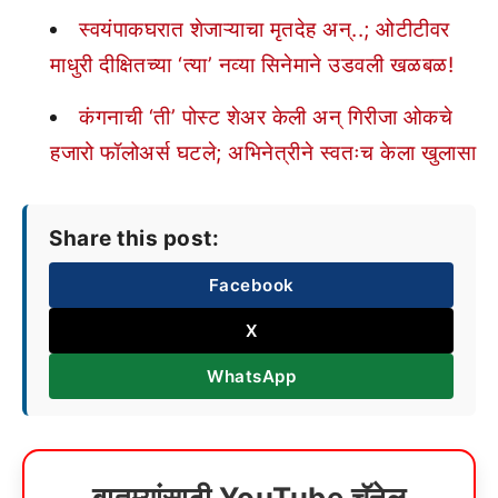
स्वयंपाकघरात शेजाऱ्याचा मृतदेह अन्..; ओटीटीवर
माधुरी दीक्षितच्या ‘त्या’ नव्या सिनेमाने उडवली खळबळ!
कंगनाची ‘ती’ पोस्ट शेअर केली अन् गिरीजा ओकचे
हजारो फॉलोअर्स घटले; अभिनेत्रीने स्वतःच केला खुलासा
Share this post:
Facebook
X
WhatsApp
बातम्यांसाठी YouTube चॅनेल