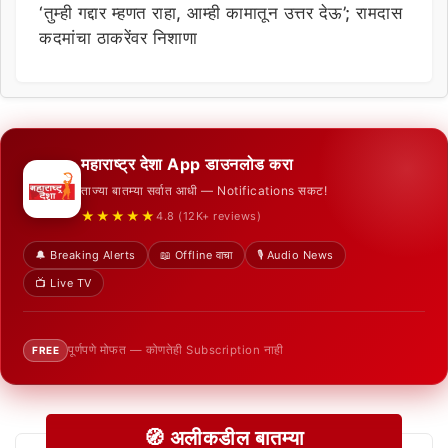
‘तुम्ही गद्दार म्हणत राहा, आम्ही कामातून उत्तर देऊ’; रामदास
कदमांचा ठाकरेंवर निशाणा
महाराष्ट्र देशा App डाउनलोड करा
ताज्या बातम्या सर्वात आधी — Notifications सकट!
★★★★★
4.8 (12K+ reviews)
🔔 Breaking Alerts
📖 Offline वाचा
🎙️ Audio News
📺 Live TV
पूर्णपणे मोफत — कोणतेही Subscription नाही
FREE
🧭 अलीकडील बातम्या