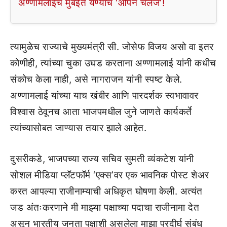
अण्णामलाईंचं मुंबईत येण्याचं ‘ओपन चॅलेंज’!
त्यामुळेच राज्याचे मुख्यमंत्री सी. जोसेफ विजय असो वा इतर
कोणीही, त्यांच्या चुका उघड करताना अण्णामलाई यांनी कधीच
संकोच केला नाही, असे नागराजन यांनी स्पष्ट केले.
अण्णामलाई यांच्या याच खंबीर आणि पारदर्शक स्वभावावर
विश्वास ठेवूनच आता भाजपमधील जुने जाणते कार्यकर्ते
त्यांच्यासोबत जाण्यास तयार झाले आहेत.
दुसरीकडे, भाजपच्या राज्य सचिव सुमती व्यंकटेश यांनी
सोशल मीडिया प्लॅटफॉर्म ‘एक्स’वर एक भावनिक पोस्ट शेअर
करत आपल्या राजीनाम्याची अधिकृत घोषणा केली. अत्यंत
जड अंतःकरणाने मी माझ्या पक्षाच्या पदाचा राजीनामा देत
असून भारतीय जनता पक्षाशी असलेला माझा प्रदीर्घ संबंध