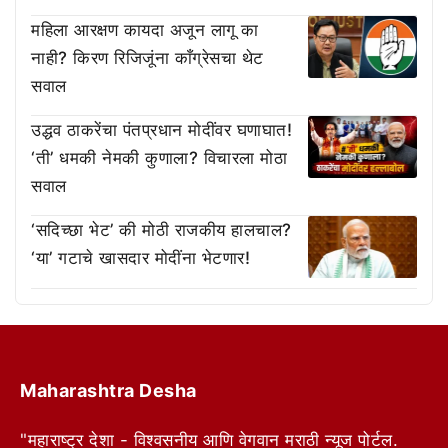
महिला आरक्षण कायदा अजून लागू का
नाही? किरण रिजिजूंना काँग्रेसचा थेट
सवाल
उद्धव ठाकरेंचा पंतप्रधान मोदींवर घणाघात!
‘ती’ धमकी नेमकी कुणाला? विचारला मोठा
सवाल
‘सदिच्छा भेट’ की मोठी राजकीय हालचाल?
‘या’ गटाचे खासदार मोदींना भेटणार!
Maharashtra Desha
"महाराष्ट्र देशा - विश्वसनीय आणि वेगवान मराठी न्यूज पोर्टल.