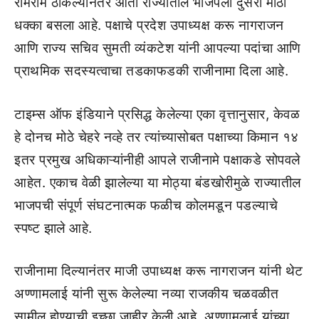
रामराम ठोकल्यानंतर आता राज्यातील भाजपला दुसरा मोठा
धक्का बसला आहे. पक्षाचे प्रदेश उपाध्यक्ष करू नागराजन
आणि राज्य सचिव सुमती व्यंकटेश यांनी आपल्या पदांचा आणि
प्राथमिक सदस्यत्वाचा तडकाफडकी राजीनामा दिला आहे.
टाइम्स ऑफ इंडियाने प्रसिद्ध केलेल्या एका वृत्तानुसार, केवळ
हे दोनच मोठे चेहरे नव्हे तर त्यांच्यासोबत पक्षाच्या किमान १४
इतर प्रमुख अधिकाऱ्यांनीही आपले राजीनामे पक्षाकडे सोपवले
आहेत. एकाच वेळी झालेल्या या मोठ्या बंडखोरीमुळे राज्यातील
भाजपची संपूर्ण संघटनात्मक फळीच कोलमडून पडल्याचे
स्पष्ट झाले आहे.
राजीनामा दिल्यानंतर माजी उपाध्यक्ष करू नागराजन यांनी थेट
अण्णामलाई यांनी सुरू केलेल्या नव्या राजकीय चळवळीत
सामील होण्याची इच्छा जाहीर केली आहे. अण्णामलाई यांच्या