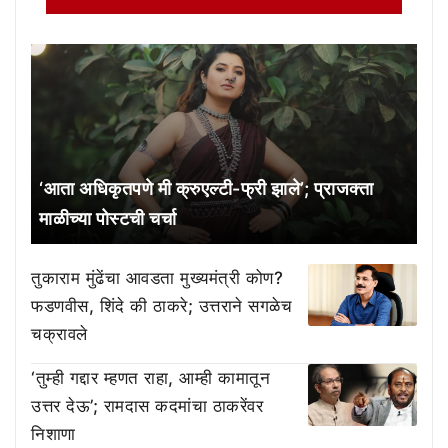
‘आता अधिकृतपणे मी क्रुएल्टी-फ्री झाले’; प्राजक्ता
माळीच्या पोस्टची चर्चा
तुकाराम मुंढेंचा आवडता मुख्यमंत्री कोण?
फडणवीस, शिंदे की ठाकरे; उत्तराने सगळेच
चक्रावले
‘तुम्ही गद्दार म्हणत राहा, आम्ही कामातून
उत्तर देऊ’; रामदास कदमांचा ठाकरेंवर
निशाणा