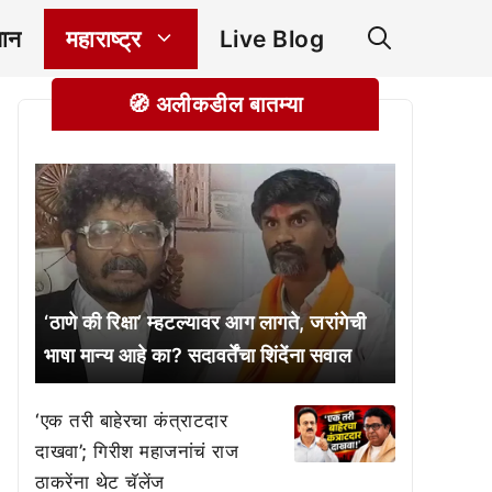
ञान
महाराष्ट्र
Live Blog
🧭 अलीकडील बातम्या
‘ठाणे की रिक्षा’ म्हटल्यावर आग लागते, जरांगेची
भाषा मान्य आहे का? सदावर्तेंचा शिंदेंना सवाल
‘एक तरी बाहेरचा कंत्राटदार
दाखवा’; गिरीश महाजनांचं राज
ठाकरेंना थेट चॅलेंज