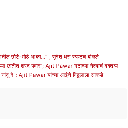
ील छोटे-मोठे आका…” ; सुरेश धस स्पष्टच बोलले
झ्या छातीत शरद पवार”; Ajit Pawar गटाच्या नेत्याचं वक्तव्य
ानं नांदू दे”; Ajit Pawar यांच्या आईचे विठ्ठलाला साकडे