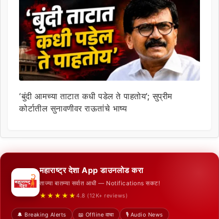
‘बुंदी आमच्या ताटात कधी पडेल ते पाहतोय’; सुप्रीम
कोर्टातील सुनावणीवर राऊतांचे भाष्य
महाराष्ट्र देशा App डाउनलोड करा
ताज्या बातम्या सर्वात आधी — Notifications सकट!
★★★★★
4.8 (12K+ reviews)
🔔 Breaking Alerts
📖 Offline वाचा
🎙️ Audio News