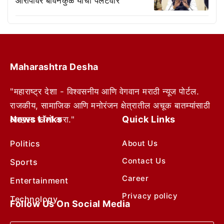
आरोपांवर बावनकुळे यांचा पलटवार
Maharashtra Desha
"महाराष्ट्र देशा - विश्वसनीय आणि वेगवान मराठी न्यूज पोर्टल.
राजकीय, सामाजिक आणि मनोरंजन क्षेत्रातील अचूक बातम्यांसाठी
News Links
Quick Links
आम्हाला फॉलो करा."
Politics
About Us
Contact Us
Sports
Career
Entertainment
Privacy policy
Technology
Follow Us On Social Media