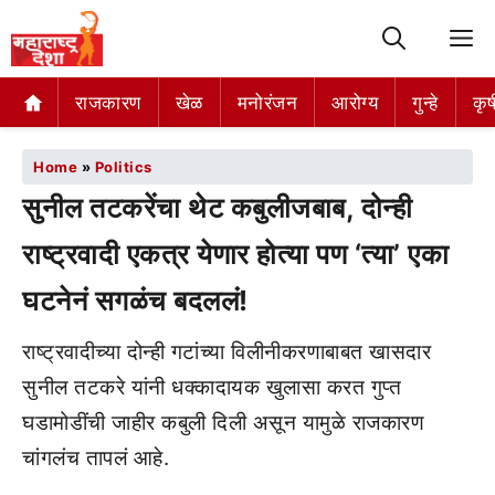
M
राजकारण
खेळ
मनोरंजन
आरोग्य
गुन्हे
कृष
Home
»
Politics
सुनील तटकरेंचा थेट कबुलीजबाब, दोन्ही
राष्ट्रवादी एकत्र येणार होत्या पण ‘त्या’ एका
घटनेनं सगळंच बदललं!
राष्ट्रवादीच्या दोन्ही गटांच्या विलीनीकरणाबाबत खासदार
सुनील तटकरे यांनी धक्कादायक खुलासा करत गुप्त
घडामोडींची जाहीर कबुली दिली असून यामुळे राजकारण
चांगलंच तापलं आहे.