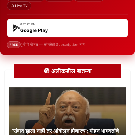
📺 Live TV
GET IT ON
Google Play
पूर्णपणे मोफत — कोणतेही Subscription नाही
FREE
🧭 अलीकडील बातम्या
‘संवाद झाला नाही तर आंदोलन होणारच’; मोहन भागवतांचे