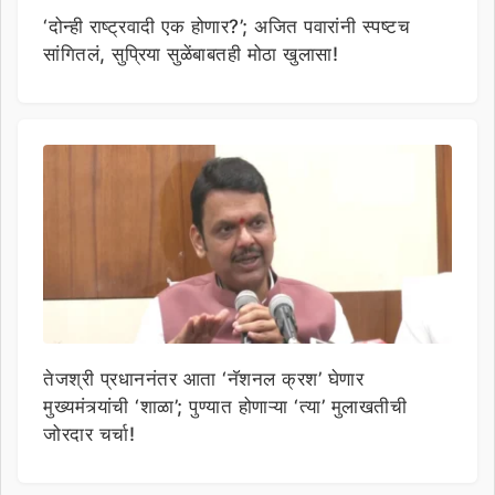
‘दोन्ही राष्ट्रवादी एक होणार?’; अजित पवारांनी स्पष्टच
सांगितलं, सुप्रिया सुळेंबाबतही मोठा खुलासा!
तेजश्री प्रधाननंतर आता ‘नॅशनल क्रश’ घेणार
मुख्यमंत्र्यांची ‘शाळा’; पुण्यात होणाऱ्या ‘त्या’ मुलाखतीची
जोरदार चर्चा!