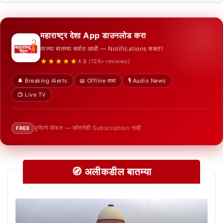
महाराष्ट्र देशा App डाउनलोड करा
ताज्या बातम्या सर्वात आधी — Notifications सकट!
★★★★★
4.8 (12K+ reviews)
🔔 Breaking Alerts
📖 Offline वाचा
🎙️ Audio News
📺 Live TV
पूर्णपणे मोफत — कोणतेही Subscription नाही
FREE
🧭 अलीकडील बातम्या