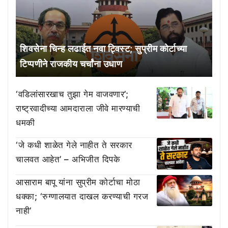
शिवसेना चिन्ह लढाईत नवा ट्विस्ट; सुप्रीम कोर्टाच्या
टिप्पणीने राजकीय चर्चांना उधाण
‘वडिलांसारखाच तुझा गेम वाजवणार’;
राष्ट्रवादीच्या आमदाराला जीवे मारण्याची
धमकी
‘जे कधी शाळेत गेले नाहीत ते सरकार
चालवत आहेत’ – अभिजीत दिपके
आसाराम बापू यांना सुप्रीम कोर्टाचा मोठा
धक्का; ‘रुग्णालयात दाखल करण्याची गरज
नाही’