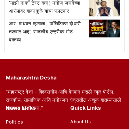
‘माझी नार्को टेस्ट करा’; मनोज जरांगेंच्या
आरोपांवर बावनकुळे यांचा पलटवार
आर. माधवन म्हणाला, ‘पॉलिटिक्स दोधारी
तलवार आहे’; राजकीय एन्ट्रीवर मोठं
वक्तव्य
Maharashtra Desha
"महाराष्ट्र देशा - विश्वसनीय आणि वेगवान मराठी न्यूज पोर्टल.
राजकीय, सामाजिक आणि मनोरंजन क्षेत्रातील अचूक बातम्यांसाठी
News Links
Quick Links
आम्हाला फॉलो करा."
Politics
About Us