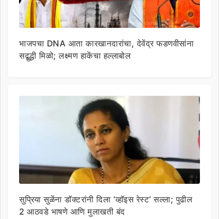
भाजपचा DNA आता कारखानदारांचा, देवेंद्र फडणवीसांना
सद्बुद्धी मिळो; लक्ष्मण हाकेंचा हल्लाबोल
सुप्रिया सुळेंना डॉक्टरांनी दिला ‘व्हॉइस रेस्ट’ सल्ला; पुढील
2 आठवडे भाषणे आणि मुलाखती बंद