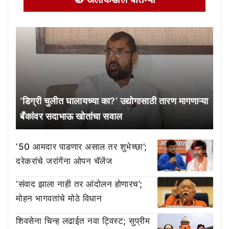
‘डिग्री चुलीत घालायच्या का?’ उद्योगासाठी तारण मागणाऱ्या
बँकांवर सदाभाऊ खोतांचा सवाल
‘50 आमदार पाडणार असाल तर शुभेच्छा’;
दरेकरांचे जरांगेंना ओपन चॅलेंज
‘संवाद झाला नाही तर आंदोलन होणारच’;
मोहन भागवतांचे मोठे विधान
शिवसेना चिन्ह लढाईत नवा ट्विस्ट; सुप्रीम