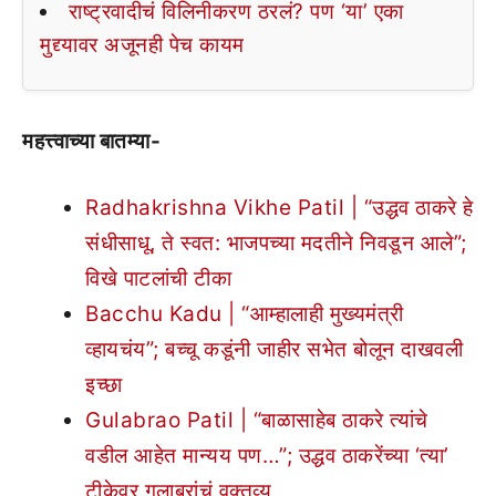
राष्ट्रवादीचं विलिनीकरण ठरलं? पण ‘या’ एका
मुद्द्यावर अजूनही पेच कायम
महत्त्वाच्या बातम्या-
Radhakrishna Vikhe Patil | “उद्धव ठाकरे हे
संधीसाधू, ते स्वत: भाजपच्या मदतीने निवडून आले”;
विखे पाटलांची टीका
Bacchu Kadu | “आम्हालाही मुख्यमंत्री
व्हायचंय”; बच्चू कडूंनी जाहीर सभेत बोलून दाखवली
इच्छा
Gulabrao Patil | “बाळासाहेब ठाकरे त्यांचे
वडील आहेत मान्यय पण…”; उद्धव ठाकरेंच्या ‘त्या’
टीकेवर गुलाबरांचं वक्तव्य