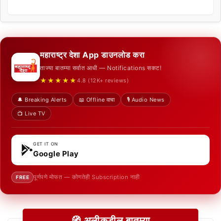
महाराष्ट्र देशा App डाउनलोड करा
ताज्या बातम्या सर्वात आधी — Notifications सकट!
★★★★★
4.8 (12K+ reviews)
🔔 Breaking Alerts
📖 Offline वाचा
🎙️ Audio News
📺 Live TV
GET IT ON
Google Play
पूर्णपणे मोफत — कोणतेही Subscription नाही
FREE
🧭 अलीकडील बातम्या