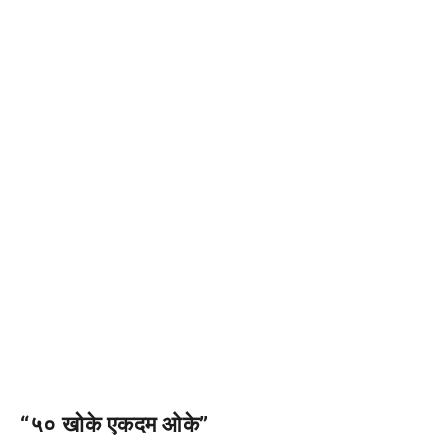
“५० खोके एकदम ओके”