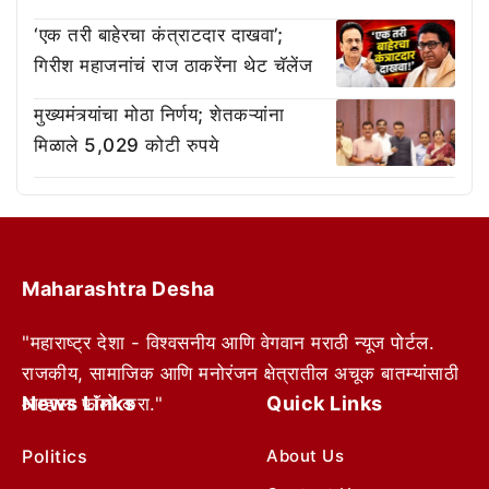
‘एक तरी बाहेरचा कंत्राटदार दाखवा’;
गिरीश महाजनांचं राज ठाकरेंना थेट चॅलेंज
मुख्यमंत्र्यांचा मोठा निर्णय; शेतकऱ्यांना
मिळाले 5,029 कोटी रुपये
Maharashtra Desha
"महाराष्ट्र देशा - विश्वसनीय आणि वेगवान मराठी न्यूज पोर्टल.
राजकीय, सामाजिक आणि मनोरंजन क्षेत्रातील अचूक बातम्यांसाठी
News Links
Quick Links
आम्हाला फॉलो करा."
Politics
About Us