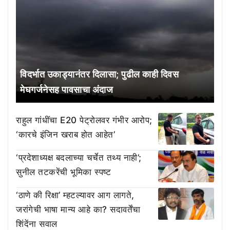
विदर्भात उकाड्यानंतर दिलासा; पुढील काही दिवस
मेघगर्जनेसह पावसाचा अंदाज
राहुल गांधींचा E20 पेट्रोलवर गंभीर आरोप;
‘कारचे इंजिन खराब होत आहेत’
‘प्रदेशाध्यक्ष बदलाच्या चर्चेत तथ्य नाही’;
सुनील तटकरेंची भूमिका स्पष्ट
‘ठाणे की रिक्षा’ म्हटल्यावर आग लागते,
जरांगेची भाषा मान्य आहे का? सदावर्तेंचा
शिंदेंना सवाल