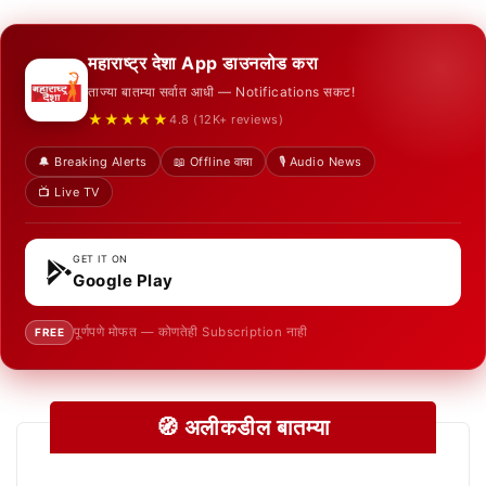
महाराष्ट्र देशा App डाउनलोड करा
ताज्या बातम्या सर्वात आधी — Notifications सकट!
★★★★★
4.8 (12K+ reviews)
🔔 Breaking Alerts
📖 Offline वाचा
🎙️ Audio News
📺 Live TV
GET IT ON
Google Play
पूर्णपणे मोफत — कोणतेही Subscription नाही
FREE
🧭 अलीकडील बातम्या